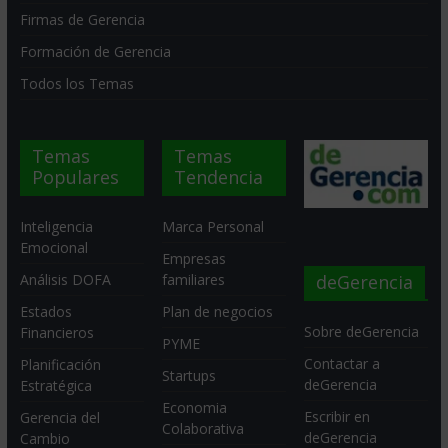
Firmas de Gerencia
Formación de Gerencia
Todos los Temas
Temas
Temas
Populares
Tendencia
Inteligencia
Marca Personal
Emocional
Empresas
deGerencia
Análisis DOFA
familiares
Estados
Plan de negocios
Sobre deGerencia
Financieros
PYME
Contactar a
Planificación
Startups
deGerencia
Estratégica
Economia
Escribir en
Gerencia del
Colaborativa
deGerencia
Cambio