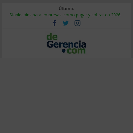
Última:
Stablecoins para empresas: cómo pagar y cobrar en 2026
Despido silencioso: qué es y por qué sale tan caro
IA en selección de personal: cómo auditarla a tiempo
Trabajo forzoso en la cadena de suministro: qué hacer
Mercado hispano de EE. UU.: cómo segmentarlo y venderle