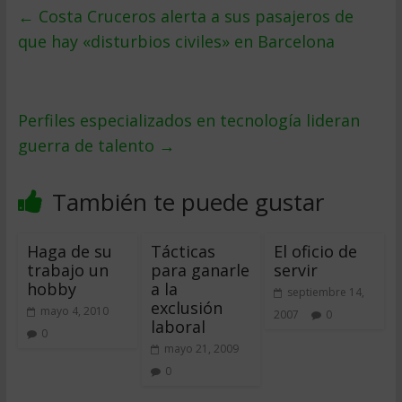
←
Costa Cruceros alerta a sus pasajeros de
que hay «disturbios civiles» en Barcelona
Perfiles especializados en tecnología lideran
guerra de talento
→
También te puede gustar
Haga de su
Tácticas
El oficio de
trabajo un
para ganarle
servir
hobby
a la
septiembre 14,
exclusión
mayo 4, 2010
2007
0
laboral
0
mayo 21, 2009
0