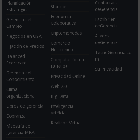
Contactar a
Planificación
Startups
deGerencia
Estratégica
Economia
Escribir en
Gerencia del
Colaborativa
deGerencia
Cambio
Criptomonedas
Aliados
Negocios en USA
deGerencia
Comercio
Fijación de Precios
Electrónico
TecnoGerencia.co
Balanced
m
Computación en
Scorecard
La Nube
Su Privacidad
Gerencia del
Privacidad Online
Conocimiento
Web 2.0
Clima
organizacional
Big Data
Libros de gerencia
Inteligencia
Artificial
Cobranza
Realidad Virtual
Maestría de
gerencia MBA