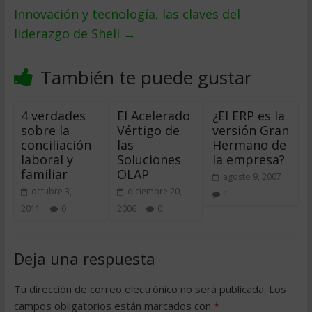
Innovación y tecnología, las claves del
liderazgo de Shell
→
También te puede gustar
4 verdades
El Acelerado
¿El ERP es la
sobre la
Vértigo de
versión Gran
conciliación
las
Hermano de
laboral y
Soluciones
la empresa?
familiar
OLAP
agosto 9, 2007
octubre 3,
diciembre 20,
1
2011
0
2006
0
Deja una respuesta
Tu dirección de correo electrónico no será publicada.
Los
campos obligatorios están marcados con
*