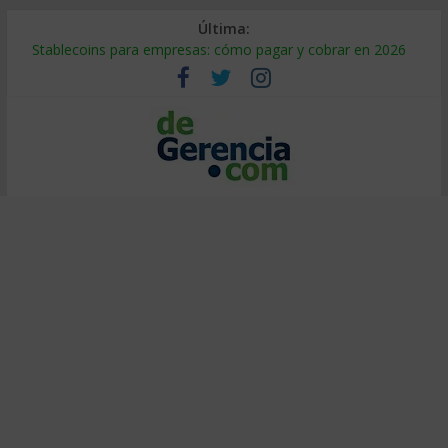
Última:
Stablecoins para empresas: cómo pagar y cobrar en 2026
Despido silencioso: qué es y por qué sale tan caro
IA en selección de personal: cómo auditarla a tiempo
Trabajo forzoso en la cadena de suministro: qué hacer
Mercado hispano de EE. UU.: cómo segmentarlo y venderle