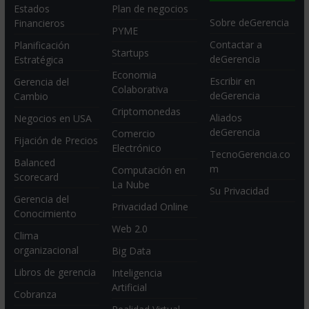
Estados
Plan de negocios
Sobre deGerencia
Financieros
PYME
Contactar a
Planificación
Startups
deGerencia
Estratégica
Economia
Escribir en
Gerencia del
Colaborativa
deGerencia
Cambio
Criptomonedas
Aliados
Negocios en USA
deGerencia
Comercio
Fijación de Precios
Electrónico
TecnoGerencia.co
Balanced
m
Computación en
Scorecard
La Nube
Su Privacidad
Gerencia del
Privacidad Online
Conocimiento
Web 2.0
Clima
organizacional
Big Data
Libros de gerencia
Inteligencia
Artificial
Cobranza