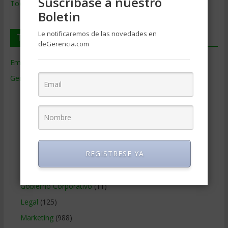
Suscríbase a nuestro
Todos los Temas
Boletin
Le notificaremos de las novedades en
Temas de Gerencia
deGerencia.com
Empresas de Gerencia
(38)
Gerencia
(9.477)
Ciencias Económicas
(80)
Contabilidad
(466)
Educacion Gerencial
(454)
Estrategia Empresarial
(304)
REGISTRESE YA
Finanzas Corporativas
(748)
Gerencia social y ambiental
(223)
Gobierno Corporativo
(11)
Legal
(125)
Marketing
(988)