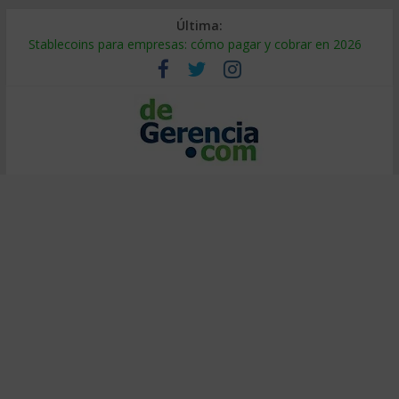
Última:
Stablecoins para empresas: cómo pagar y cobrar en 2026
Despido silencioso: qué es y por qué sale tan caro
IA en selección de personal: cómo auditarla a tiempo
Trabajo forzoso en la cadena de suministro: qué hacer
Mercado hispano de EE. UU.: cómo segmentarlo y venderle