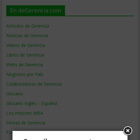
En deGerencia.com
Artículos de Gerencia
Noticias de Gerencia
Videos de Gerencia
Libros de Gerencia
Webs de Gerencia
Negocios por País
Colaboradores de Gerencia
Glosario
Glosario Inglés – Español
Los mejores MBA
Firmas de Gerencia
Formación de Gerencia