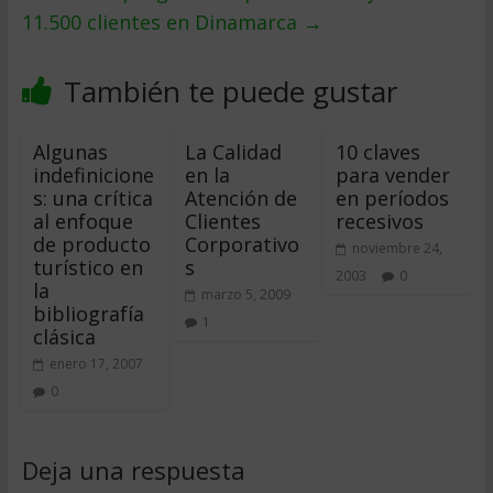
11.500 clientes en Dinamarca
→
También te puede gustar
Algunas
La Calidad
10 claves
indefinicione
en la
para vender
s: una crítica
Atención de
en períodos
al enfoque
Clientes
recesivos
de producto
Corporativo
noviembre 24,
turístico en
s
2003
0
la
marzo 5, 2009
bibliografía
1
clásica
enero 17, 2007
0
Deja una respuesta