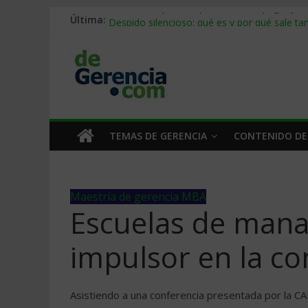
Última:
Stablecoins para empresas: cómo pagar y c
Despido silencioso: qué es y por qué sale ta
IA en selección de personal: cómo auditarla
Trabajo forzoso en la cadena de suministro:
Mercado hispano de EE. UU.: cómo segmenta
TEMAS DE GERENCIA
CONTENIDO DE
Maestría de gerencia MBA
Escuelas de mana
impulsor en la co
Asistiendo a una conferencia presentada por la CA