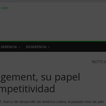
obrar en 2026
n caro
 a tiempo
 qué hacer
rlo y venderle
 GERENCIA
DEGERENCIA
NOTICI
gement, su papel
mpetitividad
F, Banco de desarrollo de América Latina, el pasado mes de Julio