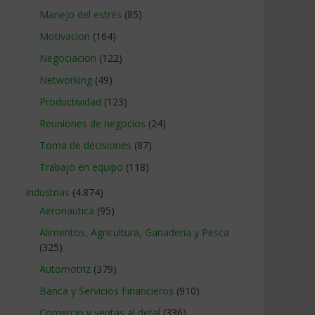
Manejo del estrés
(85)
Motivacion
(164)
Negociacion
(122)
Networking
(49)
Productividad
(123)
Reuniones de negocios
(24)
Toma de decisiones
(87)
Trabajo en equipo
(118)
Industrias
(4.874)
Aeronautica
(95)
Alimentos, Agricultura, Ganaderia y Pesca
(325)
Automotriz
(379)
Banca y Servicios Financieros
(910)
Comercio y ventas al detal
(336)