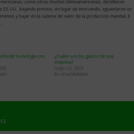
 mexicanas, como otras muchas latinoamericanas, decidieron
de EE.UU. bajando precios, en lugar de innovando, aguantaron un
r menos y bajar en la cadena de valor de la producción mundial. E
r…
confundir tecnología con
¿Cuáles son los gastos de una
empresa?
020
mayo 12, 2010
dad»
En «Contabilidad»
012