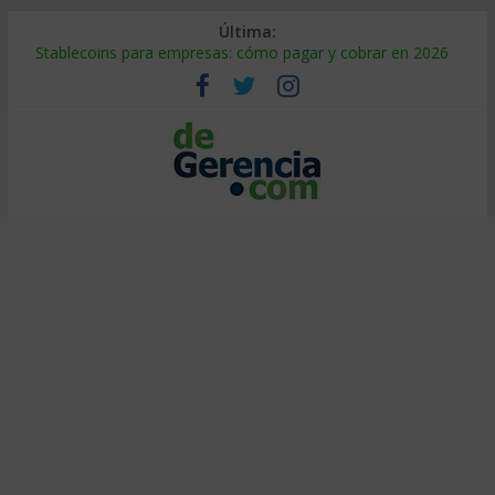
Última:
Stablecoins para empresas: cómo pagar y cobrar en 2026
Despido silencioso: qué es y por qué sale tan caro
IA en selección de personal: cómo auditarla a tiempo
Trabajo forzoso en la cadena de suministro: qué hacer
Mercado hispano de EE. UU.: cómo segmentarlo y venderle