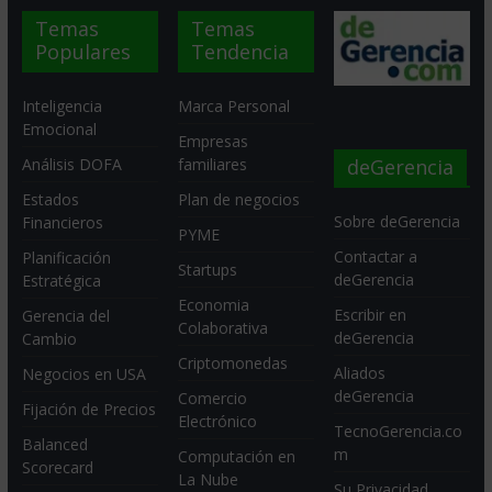
Temas
Temas
Populares
Tendencia
Inteligencia
Marca Personal
Emocional
Empresas
deGerencia
Análisis DOFA
familiares
Estados
Plan de negocios
Sobre deGerencia
Financieros
PYME
Contactar a
Planificación
Startups
deGerencia
Estratégica
Economia
Escribir en
Gerencia del
Colaborativa
deGerencia
Cambio
Criptomonedas
Aliados
Negocios en USA
deGerencia
Comercio
Fijación de Precios
Electrónico
TecnoGerencia.co
Balanced
m
Computación en
Scorecard
La Nube
Su Privacidad