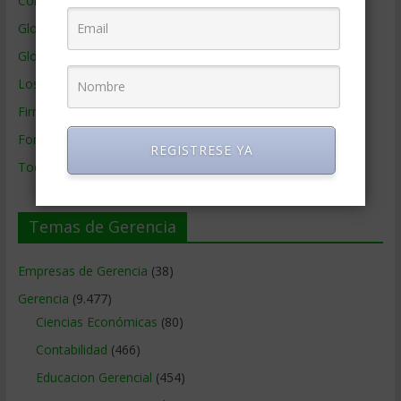
Colaboradores de Gerencia
Glosario
Glosario Inglés – Español
Los mejores MBA
Firmas de Gerencia
Formación de Gerencia
REGISTRESE YA
Todos los Temas
Temas de Gerencia
Empresas de Gerencia
(38)
Gerencia
(9.477)
Ciencias Económicas
(80)
Contabilidad
(466)
Educacion Gerencial
(454)