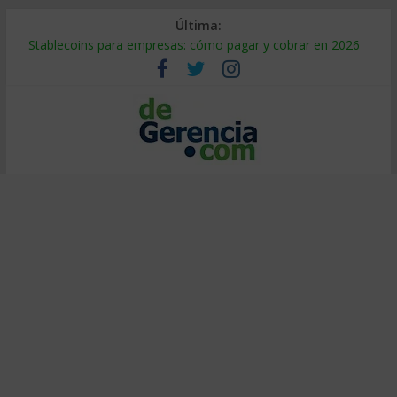
Última:
Stablecoins para empresas: cómo pagar y cobrar en 2026
Despido silencioso: qué es y por qué sale tan caro
IA en selección de personal: cómo auditarla a tiempo
Trabajo forzoso en la cadena de suministro: qué hacer
Mercado hispano de EE. UU.: cómo segmentarlo y venderle