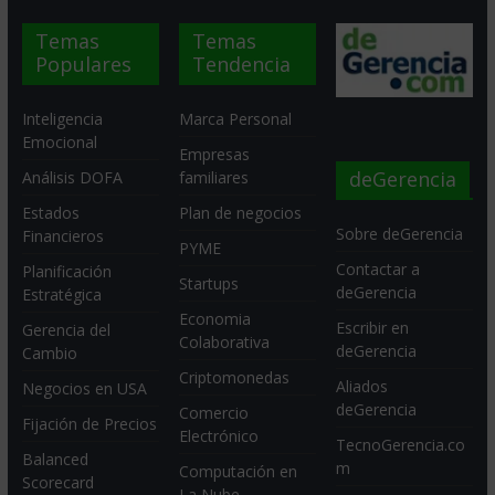
Temas
Temas
Populares
Tendencia
Inteligencia
Marca Personal
Emocional
Empresas
deGerencia
Análisis DOFA
familiares
Estados
Plan de negocios
Sobre deGerencia
Financieros
PYME
Contactar a
Planificación
Startups
deGerencia
Estratégica
Economia
Escribir en
Gerencia del
Colaborativa
deGerencia
Cambio
Criptomonedas
Aliados
Negocios en USA
deGerencia
Comercio
Fijación de Precios
Electrónico
TecnoGerencia.co
Balanced
m
Computación en
Scorecard
La Nube