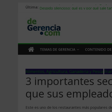
Última:
Stablecoins para empresas: cómo pagar y c
Despido silencioso: qué es y por qué sale ta
IA en selección de personal: cómo auditarla
Trabajo forzoso en la cadena de suministro:
Mercado hispano de EE. UU.: cómo segmenta
TEMAS DE GERENCIA
CONTENIDO DE
Alimentos, Agricultura, Ganaderia y Pesca
Fran
3 importantes se
que sus empleado
Este es uno de los restaurantes más populares de