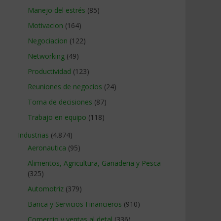
Manejo del estrés
(85)
Motivacion
(164)
Negociacion
(122)
Networking
(49)
Productividad
(123)
Reuniones de negocios
(24)
Toma de decisiones
(87)
Trabajo en equipo
(118)
Industrias
(4.874)
Aeronautica
(95)
Alimentos, Agricultura, Ganaderia y Pesca
(325)
Automotriz
(379)
Banca y Servicios Financieros
(910)
Comercio y ventas al detal
(336)