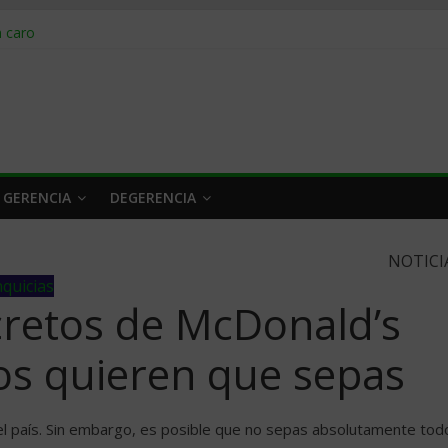
obrar en 2026
n caro
 a tiempo
 qué hacer
rlo y venderle
 GERENCIA
DEGERENCIA
NOTICI
quicias
cretos de McDonald’s
s quieren que sepas
l país. Sin embargo, es posible que no sepas absolutamente tod