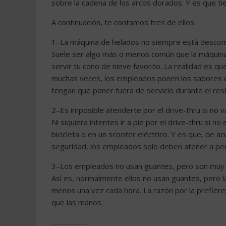
sobre la cadena de los arcos dorados. Y es que t
A continuación, te contamos tres de ellos.
1–La máquina de helados no siempre está desco
Suele ser algo más o menos común que la máquina
servir tu cono de nieve favorito. La realidad es qu
muchas veces, los empleados ponen los sabores en
tengan que poner fuera de servicio durante el rest
2–Es imposible atenderte por el drive-thru si no v
Ni siquiera intentes ir a pie por el drive-thru si n
bicicleta o en un scooter eléctrico. Y es que, de 
seguridad, los empleados solo deben atener a pe
3–Los empleados no usan guantes, pero son muy 
Así es, normalmente ellos no usan guantes, pero la
menos una vez cada hora. La razón por la prefier
que las manos.