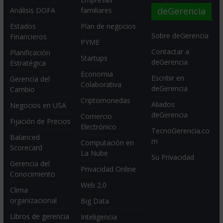
deGerencia
Análisis DOFA
familiares
Estados
Plan de negocios
Sobre deGerencia
Financieros
PYME
Contactar a
Planificación
Startups
deGerencia
Estratégica
Economia
Escribir en
Gerencia del
Colaborativa
deGerencia
Cambio
Criptomonedas
Aliados
Negocios en USA
deGerencia
Comercio
Fijación de Precios
Electrónico
TecnoGerencia.co
Balanced
m
Computación en
Scorecard
La Nube
Su Privacidad
Gerencia del
Privacidad Online
Conocimiento
Web 2.0
Clima
organizacional
Big Data
Libros de gerencia
Inteligencia