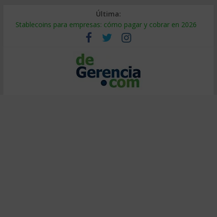
Última:
Stablecoins para empresas: cómo pagar y cobrar en 2026
Despido silencioso: qué es y por qué sale tan caro
IA en selección de personal: cómo auditarla a tiempo
Trabajo forzoso en la cadena de suministro: qué hacer
Mercado hispano de EE. UU.: cómo segmentarlo y venderle