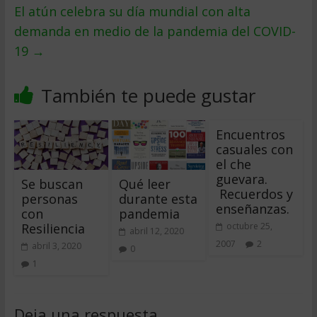
El atún celebra su día mundial con alta
demanda en medio de la pandemia del COVID-
19
→
También te puede gustar
Encuentros
casuales con
el che
guevara.
Se buscan
Qué leer
Recuerdos y
personas
durante esta
enseñanzas.
con
pandemia
Resiliencia
octubre 25,
abril 12, 2020
2007
2
abril 3, 2020
0
1
Deja una respuesta