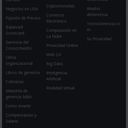
Criptomonedas
Aliados
Negocios en USA
deGerencia
Comercio
Fijación de Precios
Electrónico
TecnoGerencia.co
Balanced
m
Computación en
Scorecard
La Nube
Su Privacidad
Gerencia del
Privacidad Online
Conocimiento
Web 2.0
Clima
organizacional
Big Data
Libros de gerencia
Inteligencia
Artificial
Cobranza
Realidad Virtual
Maestría de
gerencia MBA
Como invertir
Compensacion y
Salario