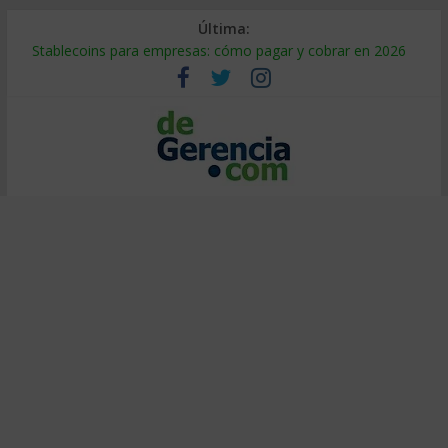
Última:
Stablecoins para empresas: cómo pagar y cobrar en 2026
Despido silencioso: qué es y por qué sale tan caro
IA en selección de personal: cómo auditarla a tiempo
Trabajo forzoso en la cadena de suministro: qué hacer
Mercado hispano de EE. UU.: cómo segmentarlo y venderle