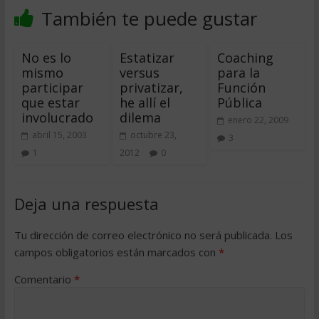
También te puede gustar
No es lo
Estatizar
Coaching
mismo
versus
para la
participar
privatizar,
Función
que estar
he allí el
Pública
involucrado
dilema
enero 22, 2009
abril 15, 2003
octubre 23,
3
1
2012
0
Deja una respuesta
Tu dirección de correo electrónico no será publicada.
Los
campos obligatorios están marcados con
*
Comentario
*