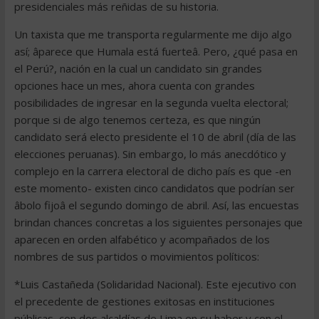
presidenciales más reñidas de su historia.
Un taxista que me transporta regularmente me dijo algo
así; âparece que Humala está fuerteâ. Pero, ¿qué pasa en
el Perú?, nación en la cual un candidato sin grandes
opciones hace un mes, ahora cuenta con grandes
posibilidades de ingresar en la segunda vuelta electoral;
porque si de algo tenemos certeza, es que ningún
candidato será electo presidente el 10 de abril (día de las
elecciones peruanas). Sin embargo, lo más anecdótico y
complejo en la carrera electoral de dicho país es que -en
este momento- existen cinco candidatos que podrían ser
âbolo fijoâ el segundo domingo de abril. Así, las encuestas
brindan chances concretas a los siguientes personajes que
aparecen en orden alfabético y acompañados de los
nombres de sus partidos o movimientos políticos:
*Luis Castañeda (Solidaridad Nacional). Este ejecutivo con
el precedente de gestiones exitosas en instituciones
públicas, con dos alcaldías de Lima en su haber y con el