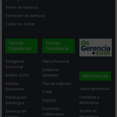
Firmas de Gerencia
Formación de Gerencia
Todos los Temas
Temas
Temas
Populares
Tendencia
Inteligencia
Marca Personal
Emocional
Empresas
deGerencia
Análisis DOFA
familiares
Estados
Plan de negocios
Sobre deGerencia
Financieros
PYME
Contactar a
Planificación
Startups
deGerencia
Estratégica
Economia
Escribir en
Gerencia del
Colaborativa
deGerencia
Cambio