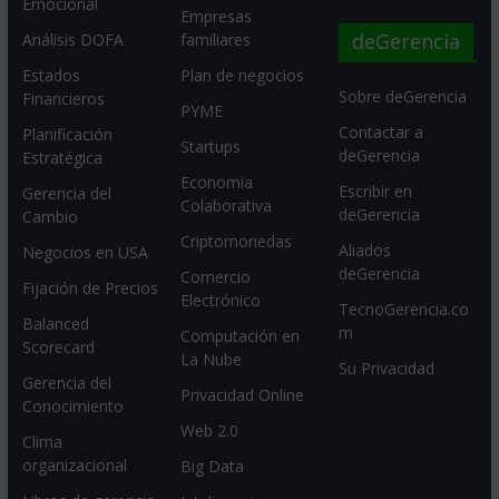
Emocional
Empresas
deGerencia
Análisis DOFA
familiares
Estados
Plan de negocios
Sobre deGerencia
Financieros
PYME
Contactar a
Planificación
Startups
deGerencia
Estratégica
Economia
Escribir en
Gerencia del
Colaborativa
deGerencia
Cambio
Criptomonedas
Aliados
Negocios en USA
deGerencia
Comercio
Fijación de Precios
Electrónico
TecnoGerencia.co
Balanced
m
Computación en
Scorecard
La Nube
Su Privacidad
Gerencia del
Privacidad Online
Conocimiento
Web 2.0
Clima
organizacional
Big Data