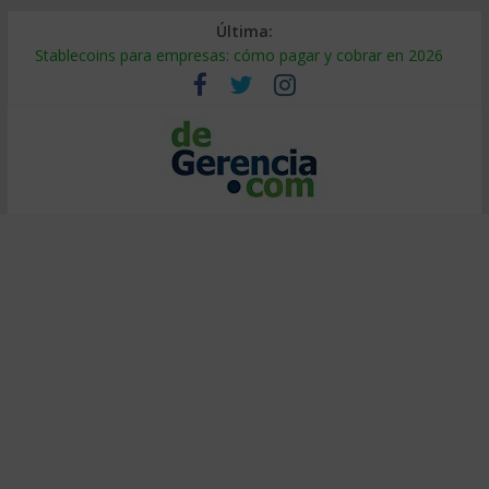
Última:
Stablecoins para empresas: cómo pagar y cobrar en 2026
Despido silencioso: qué es y por qué sale tan caro
IA en selección de personal: cómo auditarla a tiempo
Trabajo forzoso en la cadena de suministro: qué hacer
Mercado hispano de EE. UU.: cómo segmentarlo y venderle