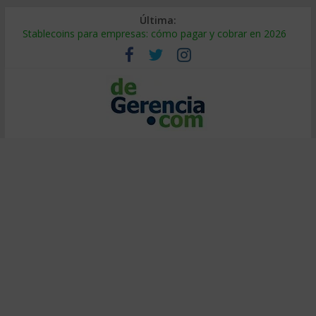
Última:
Stablecoins para empresas: cómo pagar y cobrar en 2026
Despido silencioso: qué es y por qué sale tan caro
IA en selección de personal: cómo auditarla a tiempo
Trabajo forzoso en la cadena de suministro: qué hacer
Mercado hispano de EE. UU.: cómo segmentarlo y venderle