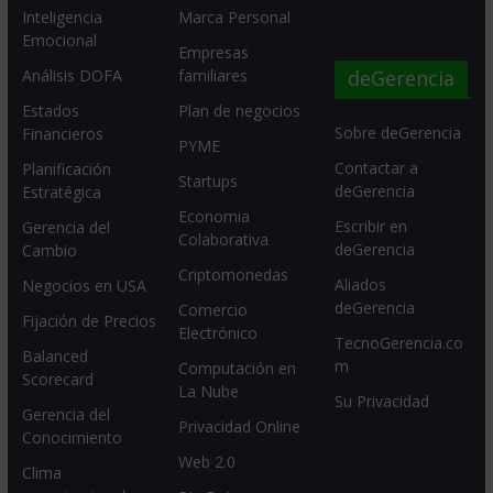
Inteligencia
Marca Personal
Emocional
Empresas
deGerencia
Análisis DOFA
familiares
Estados
Plan de negocios
Sobre deGerencia
Financieros
PYME
Contactar a
Planificación
Startups
deGerencia
Estratégica
Economia
Escribir en
Gerencia del
Colaborativa
deGerencia
Cambio
Criptomonedas
Aliados
Negocios en USA
deGerencia
Comercio
Fijación de Precios
Electrónico
TecnoGerencia.co
Balanced
m
Computación en
Scorecard
La Nube
Su Privacidad
Gerencia del
Privacidad Online
Conocimiento
Web 2.0
Clima