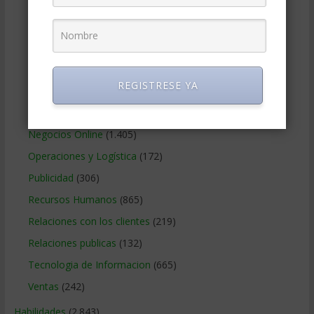
Gobierno Corporativo
(11)
Legal
(125)
Marketing
(988)
Marketing Digital
(247)
REGISTRESE YA
Métodos Gerenciales
(280)
Negocios Internacionales
(2.257)
Negocios Online
(1.405)
Operaciones y Logística
(172)
Publicidad
(306)
Recursos Humanos
(865)
Relaciones con los clientes
(219)
Relaciones publicas
(132)
Tecnologia de Informacion
(665)
Ventas
(242)
Habilidades
(2.843)