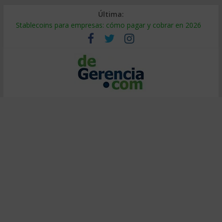
Última:
Stablecoins para empresas: cómo pagar y cobrar en 2026
Despido silencioso: qué es y por qué sale tan caro
IA en selección de personal: cómo auditarla a tiempo
Trabajo forzoso en la cadena de suministro: qué hacer
Mercado hispano de EE. UU.: cómo segmentarlo y venderle