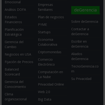
Emocional
Empresas
deGerencia
Análisis DOFA
familiares
Estados
Plan de negocios
Sobre deGerencia
Financieros
PYME
Contactar a
Planificación
Startups
deGerencia
Estratégica
Economia
Escribir en
Gerencia del
Colaborativa
deGerencia
Cambio
Criptomonedas
Aliados
Negocios en USA
deGerencia
Comercio
Fijación de Precios
Electrónico
TecnoGerencia.co
Balanced
m
Computación en
Scorecard
La Nube
Su Privacidad
Gerencia del
Privacidad Online
Conocimiento
Web 2.0
Clima
organizacional
Big Data