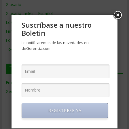
Glosario
Glosario Inglés – Español
Los mejores MBA
Suscríbase a nuestro
Boletin
Firmas de Gerencia
Formación de Gerencia
Le notificaremos de las novedades en
deGerencia.com
Todos los Temas
Temas de Gerencia
Empresas de Gerencia
(38)
Gerencia
(9.477)
Ciencias Económicas
(80)
Contabilidad
(466)
REGISTRESE YA
Educacion Gerencial
(454)
Estrategia Empresarial
(304)