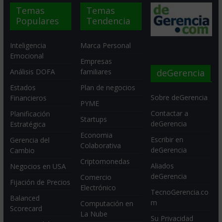
Temas
Temas
Populares
Tendencia
Inteligencia
Marca Personal
Emocional
Empresas
deGerencia
Análisis DOFA
familiares
Estados
Plan de negocios
Sobre deGerencia
Financieros
PYME
Contactar a
Planificación
Startups
deGerencia
Estratégica
Economia
Escribir en
Gerencia del
Colaborativa
deGerencia
Cambio
Criptomonedas
Aliados
Negocios en USA
deGerencia
Comercio
Fijación de Precios
Electrónico
TecnoGerencia.co
Balanced
m
Computación en
Scorecard
La Nube
Su Privacidad