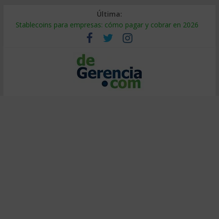
Última:
Stablecoins para empresas: cómo pagar y cobrar en 2026
Despido silencioso: qué es y por qué sale tan caro
IA en selección de personal: cómo auditarla a tiempo
Trabajo forzoso en la cadena de suministro: qué hacer
Mercado hispano de EE. UU.: cómo segmentarlo y venderle