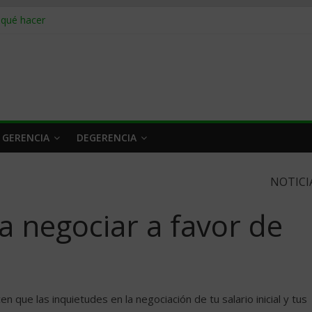
 qué hacer
rlo y venderle
obrar en 2026
n caro
 a tiempo
 GERENCIA
DEGERENCIA
NOTICI
a negociar a favor de
ue las inquietudes en la negociación de tu salario inicial y tus