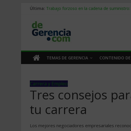
Última:
Trabajo forzoso en la cadena de suministro:
Mercado hispano de EE. UU.: cómo segmenta
Stablecoins para empresas: cómo pagar y c
Despido silencioso: qué es y por qué sale ta
IA en selección de personal: cómo auditarla
TEMAS DE GERENCIA
CONTENIDO DE
Carrera y Empleo
Tres consejos par
tu carrera
Los mejores negociadores empresariales reconocen q