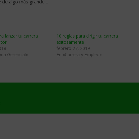
e de algo más grande…
a lanzar tu carrera
10 reglas para dirigir tu carrera
tor
exitosamente
018
febrero 27, 2019
ría Gerencial»
En «Carrera y Empleo»
8