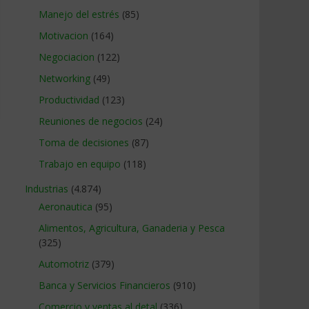
Manejo del estrés
(85)
Motivacion
(164)
Negociacion
(122)
Networking
(49)
Productividad
(123)
Reuniones de negocios
(24)
Toma de decisiones
(87)
Trabajo en equipo
(118)
Industrias
(4.874)
Aeronautica
(95)
Alimentos, Agricultura, Ganaderia y Pesca
(325)
Automotriz
(379)
Banca y Servicios Financieros
(910)
Comercio y ventas al detal
(336)