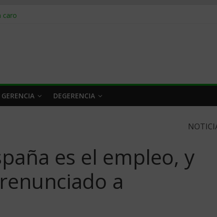
obrar en 2026
n caro
 a tiempo
 qué hacer
rlo y venderle
 GERENCIA
DEGERENCIA
NOTICI
paña es el empleo, y
 renunciado a