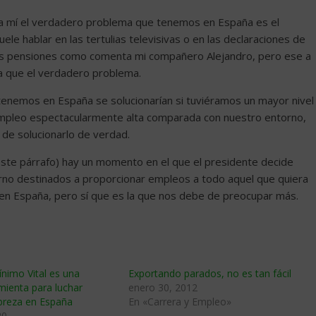
 mí el verdadero problema que tenemos en España es el
e hablar en las tertulias televisivas o en las declaraciones de
de las pensiones como comenta mi compañero Alejandro, pero ese a
a que el verdadero problema.
nemos en España se solucionarían si tuviéramos un mayor nivel
pleo espectacularmente alta comparada con nuestro entorno,
de solucionarlo de verdad.
 este párrafo) hay un momento en el que el presidente decide
rno destinados a proporcionar empleos a todo aquel que quiera
 en España, pero sí que es la que nos debe de preocupar más.
ínimo Vital es una
Exportando parados, no es tan fácil
mienta para luchar
enero 30, 2012
obreza en España
En «Carrera y Empleo»
20