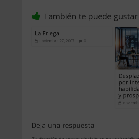
También te puede gustar
La Friega
noviembre 27, 2007
0
Desplaz
por inte
habilid
y prosp
noviembr
Deja una respuesta
Tu dirección de correo electrónico no será publica