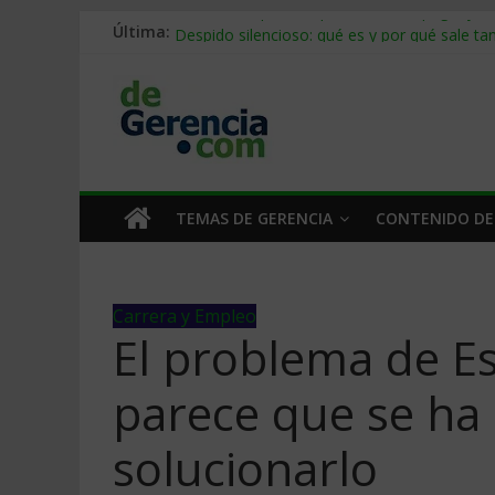
Última:
Stablecoins para empresas: cómo pagar y c
Despido silencioso: qué es y por qué sale ta
IA en selección de personal: cómo auditarla
Trabajo forzoso en la cadena de suministro:
Mercado hispano de EE. UU.: cómo segmenta
TEMAS DE GERENCIA
CONTENIDO DE
Carrera y Empleo
El problema de Es
parece que se ha
solucionarlo