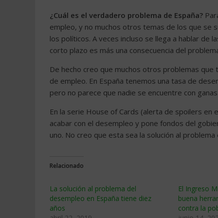
¿Cuál es el verdadero problema de España?
Para
empleo, y no muchos otros temas de los que se suel
los políticos. A veces incluso se llega a hablar 
corto plazo es más una consecuencia del problem
De hecho creo que muchos otros problemas que te
de empleo. En España tenemos una tasa de desem
pero no parece que nadie se encuentre con ganas 
En la serie House of Cards (alerta de spoilers en
acabar con el desempleo y pone fondos del gobie
uno. No creo que esta sea la solución al problema
Relacionado
La solución al problema del
El Ingreso M
desempleo en España tiene diez
buena herra
años
contra la p
abril 22, 2019
junio 14, 20