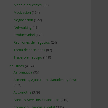
Manejo del estrés
(85)
Motivacion
(164)
Negociacion
(122)
Networking
(49)
Productividad
(123)
Reuniones de negocios
(24)
Toma de decisiones
(87)
Trabajo en equipo
(118)
Industrias
(4.874)
Aeronautica
(95)
Alimentos, Agricultura, Ganaderia y Pesca
(325)
Automotriz
(379)
Banca y Servicios Financieros
(910)
Comercio y ventas al detal
(336)