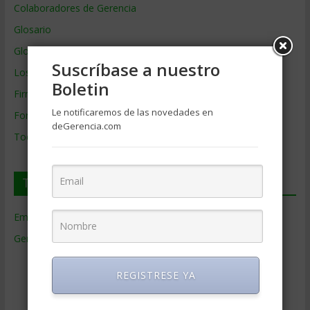
Colaboradores de Gerencia
Glosario
Glosario Inglés – Español
Suscríbase a nuestro
Los mejores MBA
Boletin
Firmas de Gerencia
Le notificaremos de las novedades en
Formación de Gerencia
deGerencia.com
Todos los Temas
Temas de Gerencia
Empresas de Gerencia
(38)
Gerencia
(9.481)
Ciencias Económicas
(80)
REGISTRESE YA
Contabilidad
(466)
Educacion Gerencial
(454)