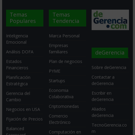
Temas
Temas
Populares
Tendencia
Inteligencia
Marca Personal
Emocional
Empresas
deGerencia
Análisis DOFA
familiares
Estados
Plan de negocios
Sobre deGerencia
Financieros
PYME
Contactar a
Planificación
Startups
deGerencia
Estratégica
Economia
Escribir en
Gerencia del
Colaborativa
deGerencia
Cambio
Criptomonedas
Aliados
Negocios en USA
deGerencia
Comercio
Fijación de Precios
Electrónico
TecnoGerencia.co
Balanced
m
Computación en
Scorecard