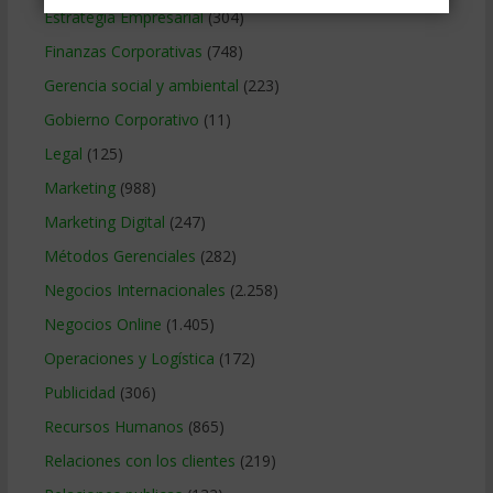
Estrategia Empresarial
(304)
Finanzas Corporativas
(748)
Gerencia social y ambiental
(223)
Gobierno Corporativo
(11)
Legal
(125)
Marketing
(988)
Marketing Digital
(247)
Métodos Gerenciales
(282)
Negocios Internacionales
(2.258)
Negocios Online
(1.405)
Operaciones y Logística
(172)
Publicidad
(306)
Recursos Humanos
(865)
Relaciones con los clientes
(219)