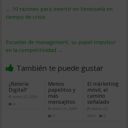
←
10 razones para invertir en Venezuela en
tiempo de crisis
Escuelas de management, su papel impulsor
en la competitividad
→
También te puede gustar
¿Ratería
Menos
El márketing
Digital?
papelitos y
móvil, el
más
camino
enero 23, 2004
mensajitos
señalado
0
enero 22, 2004
marzo 24,
0
2010
0