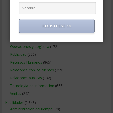
Marketing
(988)
Marketing Digital
(247)
Métodos Gerenciales
(280)
REGISTRESE YA
Negocios Internacionales
(2.257)
Negocios Online
(1.405)
Operaciones y Logística
(172)
Publicidad
(306)
Recursos Humanos
(865)
Relaciones con los clientes
(219)
Relaciones publicas
(132)
Tecnologia de Informacion
(665)
Ventas
(242)
Habilidades
(2.843)
Administracion del tiempo
(70)