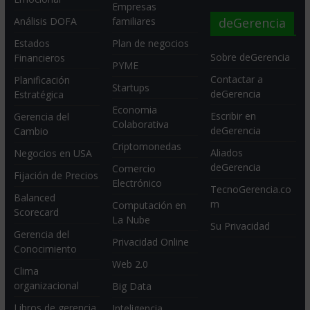
Empresas
deGerencia
Análisis DOFA
familiares
Estados
Plan de negocios
Sobre deGerencia
Financieros
PYME
Contactar a
Planificación
Startups
deGerencia
Estratégica
Economia
Escribir en
Gerencia del
Colaborativa
deGerencia
Cambio
Criptomonedas
Aliados
Negocios en USA
deGerencia
Comercio
Fijación de Precios
Electrónico
TecnoGerencia.co
Balanced
m
Computación en
Scorecard
La Nube
Su Privacidad
Gerencia del
Privacidad Online
Conocimiento
Web 2.0
Clima
organizacional
Big Data
Libros de gerencia
Inteligencia