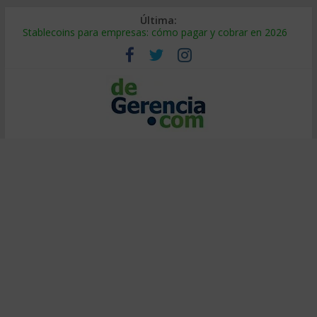
Última:
Stablecoins para empresas: cómo pagar y cobrar en 2026
Despido silencioso: qué es y por qué sale tan caro
IA en selección de personal: cómo auditarla a tiempo
Trabajo forzoso en la cadena de suministro: qué hacer
Mercado hispano de EE. UU.: cómo segmentarlo y venderle