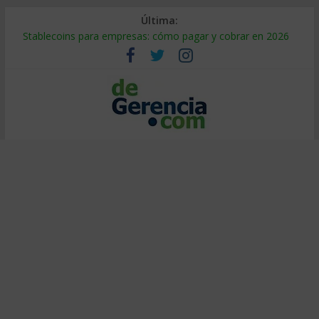
Última:
Stablecoins para empresas: cómo pagar y cobrar en 2026
Despido silencioso: qué es y por qué sale tan caro
IA en selección de personal: cómo auditarla a tiempo
Trabajo forzoso en la cadena de suministro: qué hacer
Mercado hispano de EE. UU.: cómo segmentarlo y venderle