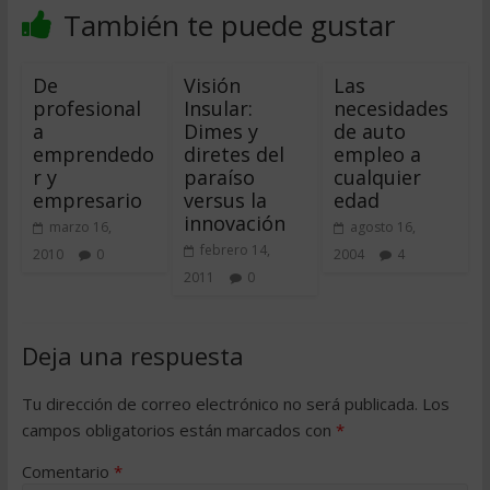
También te puede gustar
De
Visión
Las
profesional
Insular:
necesidades
a
Dimes y
de auto
emprendedo
diretes del
empleo a
r y
paraíso
cualquier
empresario
versus la
edad
innovación
marzo 16,
agosto 16,
febrero 14,
2010
0
2004
4
2011
0
Deja una respuesta
Tu dirección de correo electrónico no será publicada.
Los
campos obligatorios están marcados con
*
Comentario
*