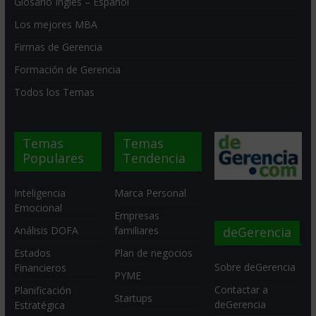
Glosario Inglés – Español
Los mejores MBA
Firmas de Gerencia
Formación de Gerencia
Todos los Temas
Temas
Temas
Populares
Tendencia
Inteligencia
Marca Personal
Emocional
Empresas
deGerencia
Análisis DOFA
familiares
Estados
Plan de negocios
Sobre deGerencia
Financieros
PYME
Contactar a
Planificación
Startups
deGerencia
Estratégica