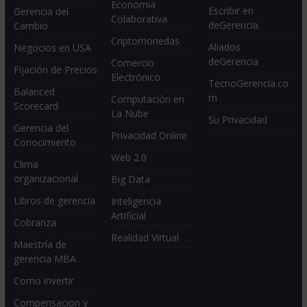
Economia
Escribir en
Gerencia del
Colaborativa
deGerencia
Cambio
Criptomonedas
Aliados
Negocios en USA
deGerencia
Comercio
Fijación de Precios
Electrónico
TecnoGerencia.co
Balanced
m
Computación en
Scorecard
La Nube
Su Privacidad
Gerencia del
Privacidad Online
Conocimiento
Web 2.0
Clima
organizacional
Big Data
Libros de gerencia
Inteligencia
Artificial
Cobranza
Realidad Virtual
Maestría de
gerencia MBA
Como invertir
Compensacion y