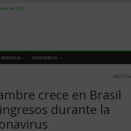
obrar en 2026
n caro
 a tiempo
 qué hacer
rlo y venderle
 GERENCIA
DEGERENCIA
NOTICI
ambre crece en Brasil
ingresos durante la
onavirus