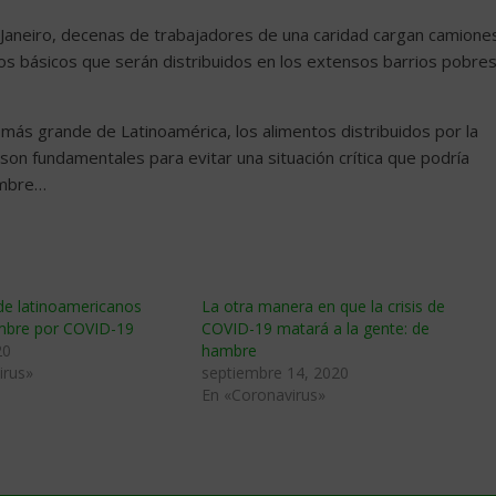
e Janeiro, decenas de trabajadores de una caridad cargan camione
ntos básicos que serán distribuidos en los extensos barrios pobre
 más grande de Latinoamérica, los alimentos distribuidos por la
on fundamentales para evitar una situación crítica que podría
hambre…
de latinoamericanos
La otra manera en que la crisis de
mbre por COVID-19
COVID-19 matará a la gente: de
20
hambre
irus»
septiembre 14, 2020
En «Coronavirus»