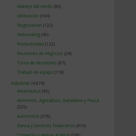
Manejo del estrés
(85)
Motivacion
(164)
Negociacion
(122)
Networking
(49)
Productividad
(123)
Reuniones de negocios
(24)
Toma de decisiones
(87)
Trabajo en equipo
(118)
Industrias
(4.874)
Aeronautica
(95)
Alimentos, Agricultura, Ganaderia y Pesca
(325)
Automotriz
(379)
Banca y Servicios Financieros
(910)
Comercio y ventas al detal
(336)