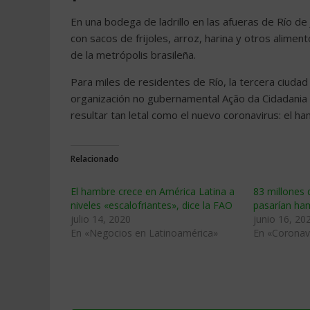
En una bodega de ladrillo en las afueras de Río d
con sacos de frijoles, arroz, harina y otros alime
de la metrópolis brasileña.
Para miles de residentes de Río, la tercera ciudad
organización no gubernamental Ação da Cidadania s
resultar tan letal como el nuevo coronavirus: el 
Relacionado
El hambre crece en América Latina a
83 millones 
niveles «escalofriantes», dice la FAO
pasarían ha
julio 14, 2020
junio 16, 20
En «Negocios en Latinoamérica»
En «Coronav