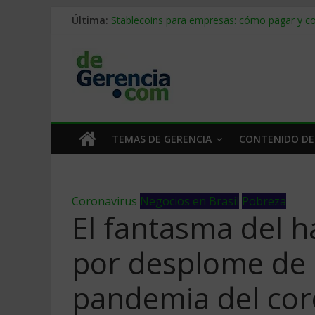
Última:
Stablecoins para empresas: cómo pagar y c
Despido silencioso: qué es y por qué sale ta
IA en selección de personal: cómo auditarla
Trabajo forzoso en la cadena de suministro:
Mercado hispano de EE. UU.: cómo segmenta
TEMAS DE GERENCIA
CONTENIDO DE
Coronavirus
Negocios en Brasil
Pobreza
El fantasma del h
por desplome de 
pandemia del cor