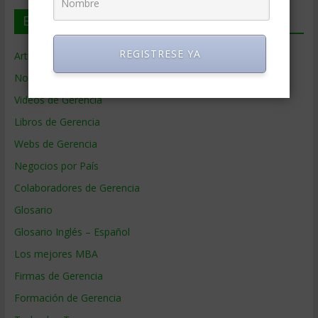
En deGerencia.com
REGISTRESE YA
Artículos de Gerencia
Noticias de Gerencia
Videos de Gerencia
Libros de Gerencia
Webs de Gerencia
Negocios por País
Colaboradores de Gerencia
Glosario
Glosario Inglés – Español
Los mejores MBA
Firmas de Gerencia
Formación de Gerencia