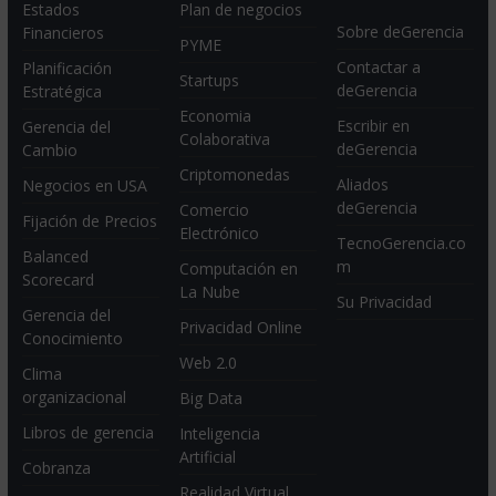
Estados
Plan de negocios
Sobre deGerencia
Financieros
PYME
Contactar a
Planificación
Startups
deGerencia
Estratégica
Economia
Escribir en
Gerencia del
Colaborativa
deGerencia
Cambio
Criptomonedas
Aliados
Negocios en USA
deGerencia
Comercio
Fijación de Precios
Electrónico
TecnoGerencia.co
Balanced
m
Computación en
Scorecard
La Nube
Su Privacidad
Gerencia del
Privacidad Online
Conocimiento
Web 2.0
Clima
organizacional
Big Data
Libros de gerencia
Inteligencia
Artificial
Cobranza
Realidad Virtual