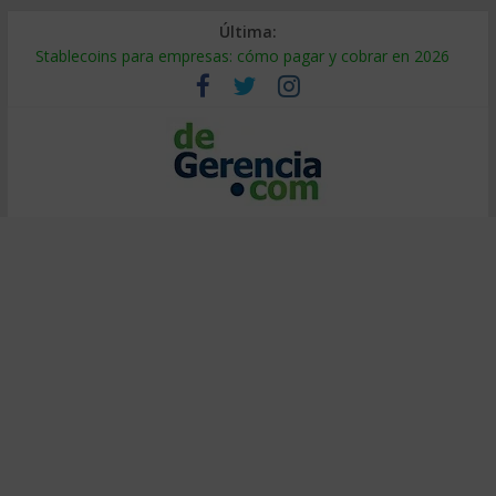
Última:
Stablecoins para empresas: cómo pagar y cobrar en 2026
Despido silencioso: qué es y por qué sale tan caro
IA en selección de personal: cómo auditarla a tiempo
Trabajo forzoso en la cadena de suministro: qué hacer
Mercado hispano de EE. UU.: cómo segmentarlo y venderle