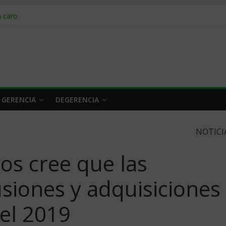
obrar en 2026
n caro
 a tiempo
 qué hacer
rlo y venderle
 GERENCIA
DEGERENCIA
NOTICI
vos cree que las
siones y adquisiciones
el 2019