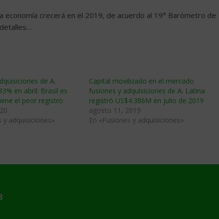
la economía crecerá en el 2019, de acuerdo al 19° Barómetro de
 detalles…
dquisiciones de A.
Capital movilizado en el mercado
3% en abril: Brasil es
fusiones y adquisiciones de A. Latina
tiene el peor registro
registró US$4.386M en julio de 2019
020
agosto 11, 2019
 y adquisiciones»
En «Fusiones y adquisiciones»
8