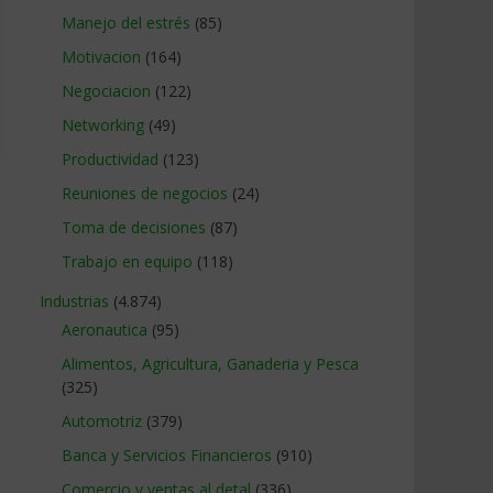
Manejo del estrés
(85)
Motivacion
(164)
Negociacion
(122)
Networking
(49)
Productividad
(123)
Reuniones de negocios
(24)
Toma de decisiones
(87)
Trabajo en equipo
(118)
Industrias
(4.874)
Aeronautica
(95)
Alimentos, Agricultura, Ganaderia y Pesca
(325)
Automotriz
(379)
Banca y Servicios Financieros
(910)
Comercio y ventas al detal
(336)