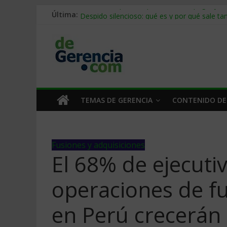
Última:
Stablecoins para empresas: cómo pagar y c
Despido silencioso: qué es y por qué sale ta
IA en selección de personal: cómo auditarla
Trabajo forzoso en la cadena de suministro:
Mercado hispano de EE. UU.: cómo segmenta
TEMAS DE GERENCIA
CONTENIDO DE
Fusiones y adquisiciones
El 68% de ejecuti
operaciones de fu
en Perú crecerán 