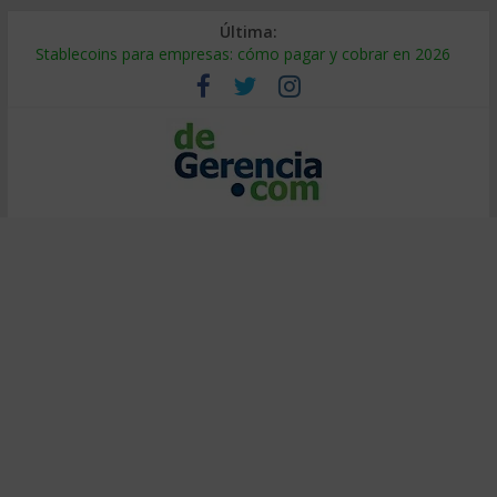
Última:
Stablecoins para empresas: cómo pagar y cobrar en 2026
Despido silencioso: qué es y por qué sale tan caro
IA en selección de personal: cómo auditarla a tiempo
Trabajo forzoso en la cadena de suministro: qué hacer
Mercado hispano de EE. UU.: cómo segmentarlo y venderle