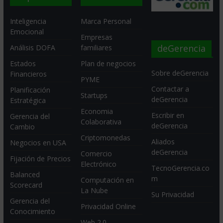
Inteligencia
Marca Personal
Emocional
Empresas
deGerencia
Análisis DOFA
familiares
Estados
Plan de negocios
Sobre deGerencia
Financieros
PYME
Contactar a
Planificación
Startups
deGerencia
Estratégica
Economia
Escribir en
Gerencia del
Colaborativa
deGerencia
Cambio
Criptomonedas
Aliados
Negocios en USA
deGerencia
Comercio
Fijación de Precios
Electrónico
TecnoGerencia.co
Balanced
m
Computación en
Scorecard
La Nube
Su Privacidad
Gerencia del
Privacidad Online
Conocimiento
Web 2.0