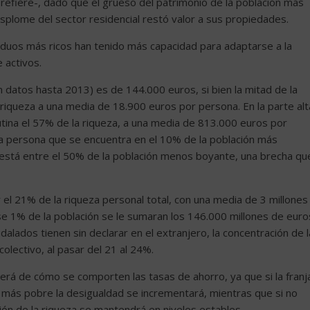
 refiere-, dado que el grueso del patrimonio de la población más
esplome del sector residencial restó valor a sus propiedades.
viduos más ricos han tenido más capacidad para adaptarse a la
e activos.
n datos hasta 2013) es de 144.000 euros, si bien la mitad de la
riqueza a una media de 18.900 euros por persona. En la parte alt
lutina el 57% de la riqueza, a una media de 813.000 euros por
na persona que se encuentra en el 10% de la población más
está entre el 50% de la población menos boyante, una brecha qu
 el 21% de la riqueza personal total, con una media de 3 millones
e 1% de la población se le sumaran los 146.000 millones de euro
lados tienen sin declarar en el extranjero, la concentración de l
olectivo, al pasar del 21 al 24%.
erá de cómo se comporten las tasas de ahorro, ya que si la franj
 más pobre la desigualdad se incrementará, mientras que si no
ión de la riqueza se mantendrá en niveles estables.