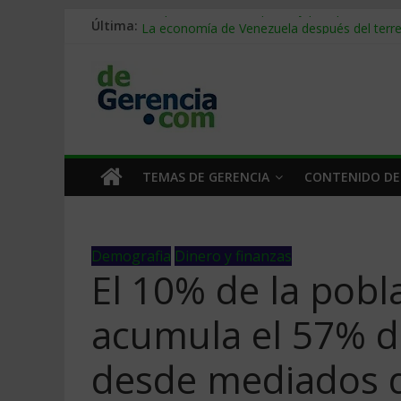
Última:
Despido silencioso: qué es y por qué sale ta
La economía de Venezuela después del ter
Los 8 pasos de Kotter: liderar el cambio sin 
Gestión de proyectos con IA: qué cambia en e
IA y creatividad: cómo evitar que todos piens
TEMAS DE GERENCIA
CONTENIDO DE
Demografia
Dinero y finanzas
El 10% de la pobl
acumula el 57% de
desde mediados d