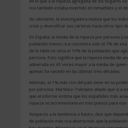
en lo que a la riqueza agregada de los hogares se
rica también estaba invertido en inmuebles y el d
No obstante, la investigadora matiza que los indi
crisis y diversificar sus carteras hacia otros tipo d
En España, la media de la riqueza por persona (co
población menos rica concentra solo el 7% de esa 
de la tabla se sitúa el 10% de la población que ag
persona. Esto significa que la riqueza media de u
adinerada es 43 veces mayor a la media de quien 
apenas ha variado en las últimas tres décadas.
Además, el 1% más rico del país tiene en su poder
por persona. Martínez-Toledano añade que si a es
que el informe estima que los españoles más acauda
riqueza se incrementaría en tres puntos para ese c
Respecto a la tendencia a futuro, dice que depend
de población más rica ahorra más que la población
hay grandes diferencias en el ahorro la concentrac