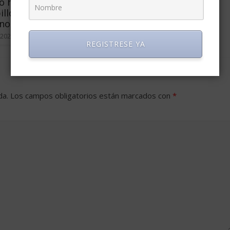
 hispano en EE.
billones que no se
norar
 2026
0
REGISTRESE YA
da.
Los campos obligatorios están marcados con
*