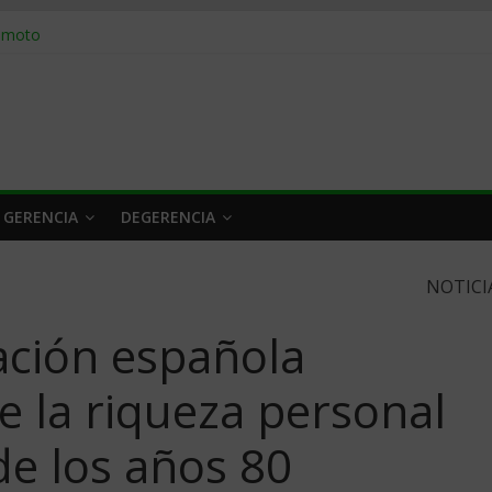
n caro
remoto
fracasar
l oficio
en igual
 GERENCIA
DEGERENCIA
NOTICI
ación española
 la riqueza personal
e los años 80