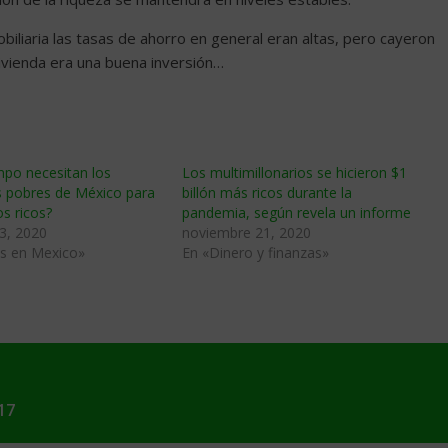
biliaria las tasas de ahorro en general eran altas, pero cayeron
ivienda era una buena inversión…
mpo necesitan los
Los multimillonarios se hicieron $1
 pobres de México para
billón más ricos durante la
os ricos?
pandemia, según revela un informe
3, 2020
noviembre 21, 2020
s en Mexico»
En «Dinero y finanzas»
17