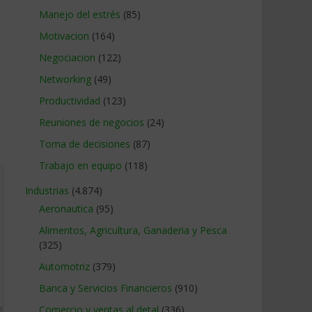
Manejo del estrés
(85)
Motivacion
(164)
Negociacion
(122)
Networking
(49)
Productividad
(123)
Reuniones de negocios
(24)
Toma de decisiones
(87)
Trabajo en equipo
(118)
Industrias
(4.874)
Aeronautica
(95)
Alimentos, Agricultura, Ganaderia y Pesca
(325)
Automotriz
(379)
Banca y Servicios Financieros
(910)
Comercio y ventas al detal
(336)