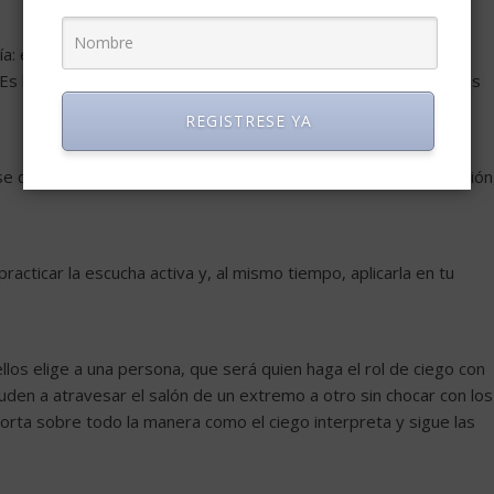
: esa capacidad para ponerse en el lugar del otro, sentir y
 lo contrario al prejuicio, que clasifica o cataloga a base de las
REGISTRESE YA
se define como una condición que debe ir simultánea a la atención
acticar la escucha activa y, al mismo tiempo, aplicarla en tu
los elige a una persona, que será quien haga el rol de ciego con
uden a atravesar el salón de un extremo a otro sin chocar con los
orta sobre todo la manera como el ciego interpreta y sigue las