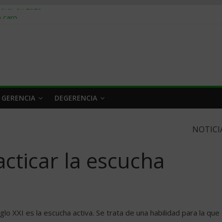
obrar en 2026
n caro
 a tiempo
 qué hacer
rlo y venderle
 GERENCIA
DEGERENCIA
NOTICI
acticar la escucha
iglo XXI es la escucha activa. Se trata de una habilidad para la que