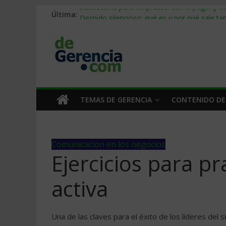
Última:
Stablecoins para empresas: cómo pagar y c
Despido silencioso: qué es y por qué sale ta
IA en selección de personal: cómo auditarla
Trabajo forzoso en la cadena de suministro:
Mercado hispano de EE. UU.: cómo segmenta
TEMAS DE GERENCIA
CONTENIDO DE
Comunicacion en los negocios
Ejercicios para pr
activa
Una de las claves para el éxito de los líderes del s