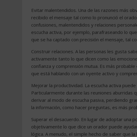
Evitar malentendidos. Una de las razones más obv
recibido el mensaje tal como lo pronunció el orad
confusiones, malentendidos y relaciones personale
escucha activa, por ejemplo, parafraseando lo que 
que se ha captado con precisión el mensaje, tal co
Construir relaciones. A las personas les gusta sa
activamente tanto lo que dicen como las emocion
confianza y comprensión mutua. Es más probable q
que está hablando con un oyente activo y compren
Mejorar la productividad. La escucha activa puede 
Particularmente durante las reuniones aburridas q
derivar al modo de escucha pasiva, perdiendo gran 
la información, como hacer preguntas, es más prob
Superar el desacuerdo. En lugar de adoptar una p
objetivamente lo que dice un orador puede ayuda
lógica. A menudo, el simple hecho de saber que la