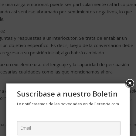
ene una carga emocional, puede ser particularmente catártico para
tando así sentirse abrumado por sentimientos negativos, lo que
da.
caz
ntas y respuestas a un interlocutor. Se trata de entablar un
l un objetivo específico. Es decir, luego de la conversación debe
regresa a su posición inicial; algo habrá cambiado.
ue un excelente uso del lenguaje y la capacidad de persuasión
necesarias cualidades como las que mencionamos ahora:
 activa, es preciso adoptar una actitud de atención plena no sól
Suscríbase a nuestro Boletin
 forma como lo dice: gestos, emociones, tics, inflexiones de voz,
Le notificaremos de las novedades en deGerencia.com
 activa: atienden, perseveran, no tienen prisa y se centran en l