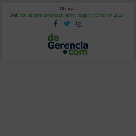
Última:
Stablecoins para empresas: cómo pagar y cobrar en 2026
Despido silencioso: qué es y por qué sale tan caro
IA en selección de personal: cómo auditarla a tiempo
Trabajo forzoso en la cadena de suministro: qué hacer
Mercado hispano de EE. UU.: cómo segmentarlo y venderle