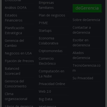
Empresas
deGerencia
Análisis DOFA
familiares
Estados
Plan de negocios
Sobre deGerencia
Financieros
PYME
Contactar a
Planificación
Startups
deGerencia
Estratégica
Economia
Escribir en
Gerencia del
Colaborativa
deGerencia
Cambio
Criptomonedas
Aliados
Negocios en USA
deGerencia
Comercio
Fijación de Precios
Electrónico
TecnoGerencia.co
Balanced
m
Computación en
Scorecard
La Nube
Su Privacidad
Gerencia del
Privacidad Online
Conocimiento
Web 2.0
Clima
organizacional
Big Data
Libros de gerencia
Inteligencia