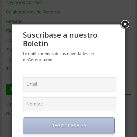
Negocios por País
Colaboradores de Gerencia
Glosario
Glosario Inglés – Español
Suscríbase a nuestro
Los mejores MBA
Boletin
Firmas de Gerencia
Le notificaremos de las novedades en
Formación de Gerencia
deGerencia.com
Todos los Temas
Temas de Gerencia
Empresas de Gerencia
(38)
Gerencia
(9.477)
Ciencias Económicas
(80)
REGISTRESE YA
Contabilidad
(466)