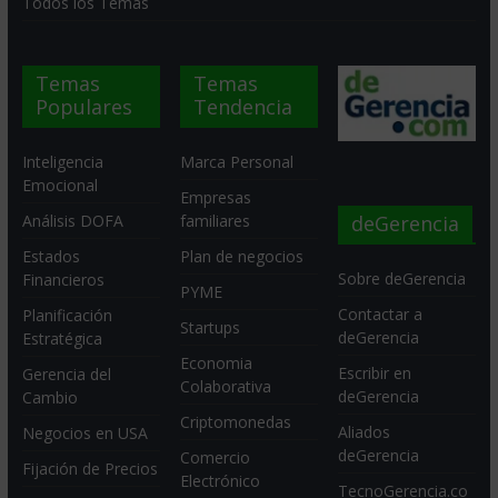
Todos los Temas
Temas
Temas
Populares
Tendencia
Inteligencia
Marca Personal
Emocional
Empresas
deGerencia
Análisis DOFA
familiares
Estados
Plan de negocios
Sobre deGerencia
Financieros
PYME
Contactar a
Planificación
Startups
deGerencia
Estratégica
Economia
Escribir en
Gerencia del
Colaborativa
deGerencia
Cambio
Criptomonedas
Aliados
Negocios en USA
deGerencia
Comercio
Fijación de Precios
Electrónico
TecnoGerencia.co