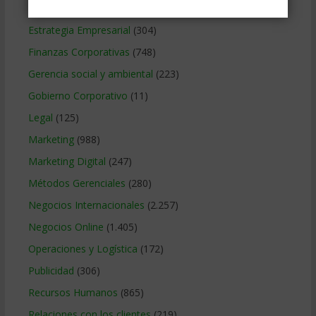
Educacion Gerencial
(454)
Estrategia Empresarial
(304)
Finanzas Corporativas
(748)
Gerencia social y ambiental
(223)
Gobierno Corporativo
(11)
Legal
(125)
Marketing
(988)
Marketing Digital
(247)
Métodos Gerenciales
(280)
Negocios Internacionales
(2.257)
Negocios Online
(1.405)
Operaciones y Logística
(172)
Publicidad
(306)
Recursos Humanos
(865)
Relaciones con los clientes
(219)