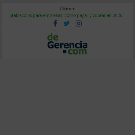
Última:
Stablecoins para empresas: cómo pagar y cobrar en 2026
Despido silencioso: qué es y por qué sale tan caro
IA en selección de personal: cómo auditarla a tiempo
Trabajo forzoso en la cadena de suministro: qué hacer
Mercado hispano de EE. UU.: cómo segmentarlo y venderle