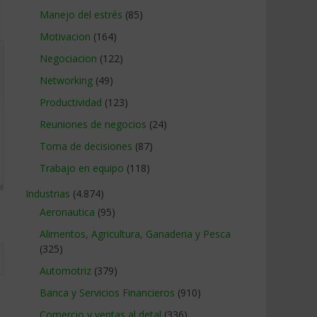
Manejo del estrés
(85)
Motivacion
(164)
Negociacion
(122)
Networking
(49)
Productividad
(123)
Reuniones de negocios
(24)
Toma de decisiones
(87)
Trabajo en equipo
(118)
Industrias
(4.874)
Aeronautica
(95)
Alimentos, Agricultura, Ganaderia y Pesca
(325)
Automotriz
(379)
Banca y Servicios Financieros
(910)
Comercio y ventas al detal
(336)