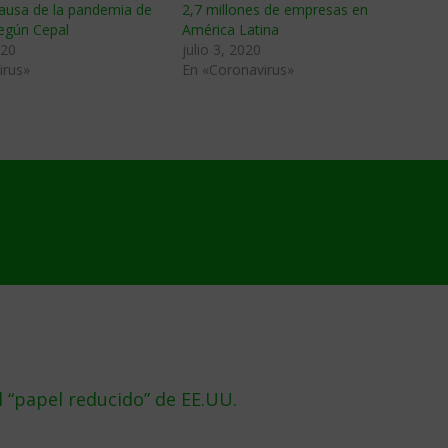
causa de la pandemia de
2,7 millones de empresas en
egún Cepal
América Latina
020
julio 3, 2020
irus»
En «Coronavirus»
 “papel reducido” de EE.UU.