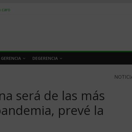
obrar en 2026
n caro
 a tiempo
 qué hacer
rlo y venderle
 GERENCIA
DEGERENCIA
NOTICI
a será de las más
pandemia, prevé la