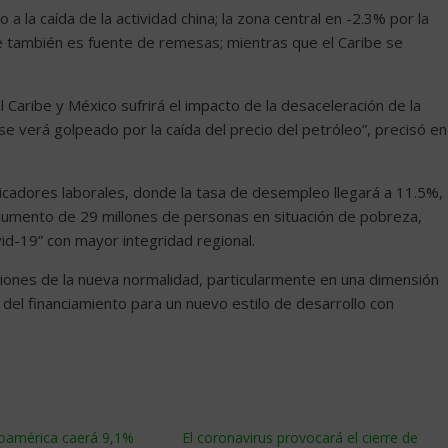
a la caída de la actividad china; la zona central en -2.3% por la
ue también es fuente de remesas; mientras que el Caribe se
l Caribe y México sufrirá el impacto de la desaceleración de la
 verá golpeado por la caída del precio del petróleo”, precisó en
icadores laborales, donde la tasa de desempleo llegará a 11.5%,
aumento de 29 millones de personas en situación de pobreza,
id-19” con mayor integridad regional.
iciones de la nueva normalidad, particularmente en una dimensión
la del financiamiento para un nuevo estilo de desarrollo con
noamérica caerá 9,1%
El coronavirus provocará el cierre de