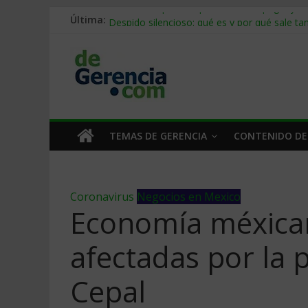
Última:
Stablecoins para empresas: cómo pagar y c
Despido silencioso: qué es y por qué sale ta
IA en selección de personal: cómo auditarla
Trabajo forzoso en la cadena de suministro:
Mercado hispano de EE. UU.: cómo segmenta
TEMAS DE GERENCIA
CONTENIDO DE
Coronavirus
Negocios en Mexico
Economía méxican
afectadas por la 
Cepal