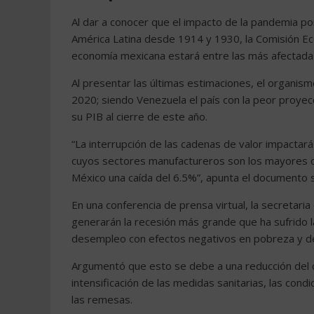
Al dar a conocer que el impacto de la pandemia po
América Latina desde 1914 y 1930, la Comisión Eco
economía mexicana estará entre las más afectadas
Al presentar las últimas estimaciones, el organis
2020; siendo Venezuela el país con la peor proyec
su PIB al cierre de este año.
“La interrupción de las cadenas de valor impactar
cuyos sectores manufactureros son los mayores de 
México una caída del 6.5%”, apunta el documento s
En una conferencia de prensa virtual, la secretaria
generarán la recesión más grande que ha sufrido 
desempleo con efectos negativos en pobreza y de
Argumentó que esto se debe a una reducción del co
intensificación de las medidas sanitarias, las cond
las remesas.