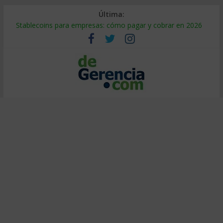
Última:
Stablecoins para empresas: cómo pagar y cobrar en 2026
Despido silencioso: qué es y por qué sale tan caro
IA en selección de personal: cómo auditarla a tiempo
Trabajo forzoso en la cadena de suministro: qué hacer
Mercado hispano de EE. UU.: cómo segmentarlo y venderle