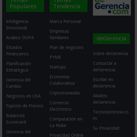
Populares
Tendencia
Inteligencia
Marca Personal
Emocional
Empresas
deGerencia
Análisis DOFA
familiares
Estados
Plan de negocios
Sobre deGerencia
Financieros
PYME
Contactar a
Planificación
Startups
deGerencia
Estratégica
Economia
Escribir en
Gerencia del
Colaborativa
deGerencia
Cambio
Criptomonedas
Aliados
Negocios en USA
deGerencia
Comercio
Fijación de Precios
Electrónico
TecnoGerencia.co
Balanced
m
Computación en
Scorecard
La Nube
Su Privacidad
Gerencia del
Privacidad Online