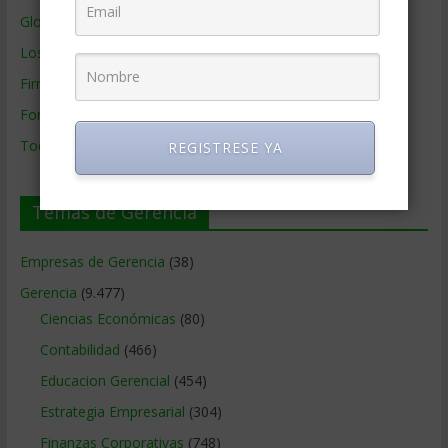
Glosario Inglés – Español
Los mejores MBA
Firmas de Gerencia
Formación de Gerencia
Todos los Temas
REGISTRESE YA
Temas de Gerencia
Empresas de Gerencia
(38)
Gerencia
(9.477)
Ciencias Económicas
(80)
Contabilidad
(466)
Educacion Gerencial
(454)
Estrategia Empresarial
(304)
Finanzas Corporativas
(748)