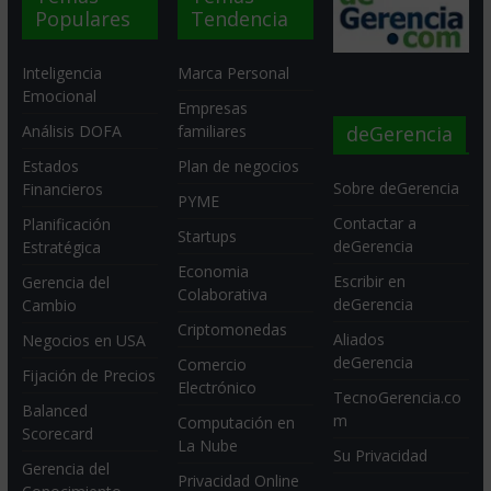
Populares
Tendencia
Inteligencia
Marca Personal
Emocional
Empresas
deGerencia
Análisis DOFA
familiares
Estados
Plan de negocios
Sobre deGerencia
Financieros
PYME
Contactar a
Planificación
Startups
deGerencia
Estratégica
Economia
Escribir en
Gerencia del
Colaborativa
deGerencia
Cambio
Criptomonedas
Aliados
Negocios en USA
deGerencia
Comercio
Fijación de Precios
Electrónico
TecnoGerencia.co
Balanced
m
Computación en
Scorecard
La Nube
Su Privacidad
Gerencia del
Privacidad Online