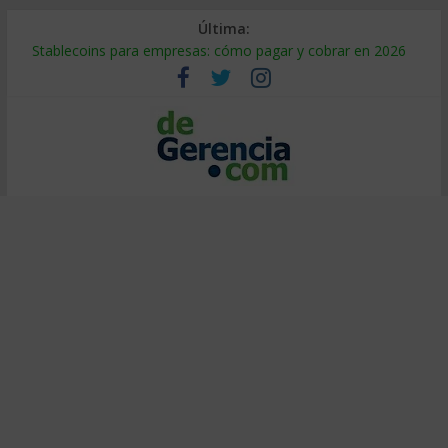
Última:
Stablecoins para empresas: cómo pagar y cobrar en 2026
Despido silencioso: qué es y por qué sale tan caro
IA en selección de personal: cómo auditarla a tiempo
Trabajo forzoso en la cadena de suministro: qué hacer
Mercado hispano de EE. UU.: cómo segmentarlo y venderle