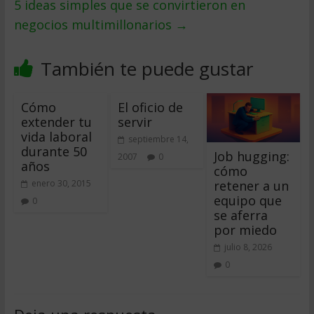
5 ideas simples que se convirtieron en
negocios multimillonarios
→
También te puede gustar
Cómo
El oficio de
extender tu
servir
vida laboral
septiembre 14,
durante 50
Job hugging:
2007
0
años
cómo
retener a un
enero 30, 2015
equipo que
0
se aferra
por miedo
julio 8, 2026
0