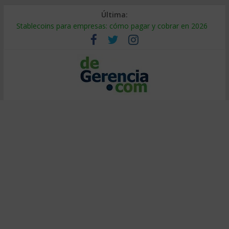
Última:
Stablecoins para empresas: cómo pagar y cobrar en 2026
Despido silencioso: qué es y por qué sale tan caro
IA en selección de personal: cómo auditarla a tiempo
Trabajo forzoso en la cadena de suministro: qué hacer
Mercado hispano de EE. UU.: cómo segmentarlo y venderle