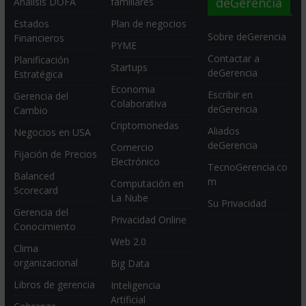
deGerencia
Análisis DOFA
familiares
Estados
Plan de negocios
Sobre deGerencia
Financieros
PYME
Contactar a
Planificación
Startups
deGerencia
Estratégica
Economia
Escribir en
Gerencia del
Colaborativa
deGerencia
Cambio
Criptomonedas
Aliados
Negocios en USA
deGerencia
Comercio
Fijación de Precios
Electrónico
TecnoGerencia.co
Balanced
m
Computación en
Scorecard
La Nube
Su Privacidad
Gerencia del
Privacidad Online
Conocimiento
Web 2.0
Clima
organizacional
Big Data
Libros de gerencia
Inteligencia
Artificial