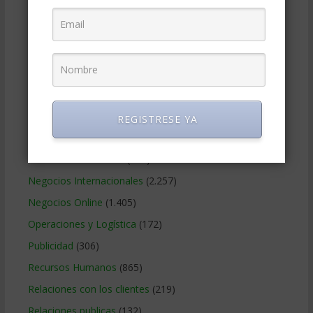
Estrategia Empresarial
(304)
Finanzas Corporativas
(748)
Gerencia social y ambiental
(223)
Gobierno Corporativo
(11)
Legal
(125)
Marketing
(988)
REGISTRESE YA
Marketing Digital
(247)
Métodos Gerenciales
(280)
Negocios Internacionales
(2.257)
Negocios Online
(1.405)
Operaciones y Logística
(172)
Publicidad
(306)
Recursos Humanos
(865)
Relaciones con los clientes
(219)
Relaciones publicas
(132)