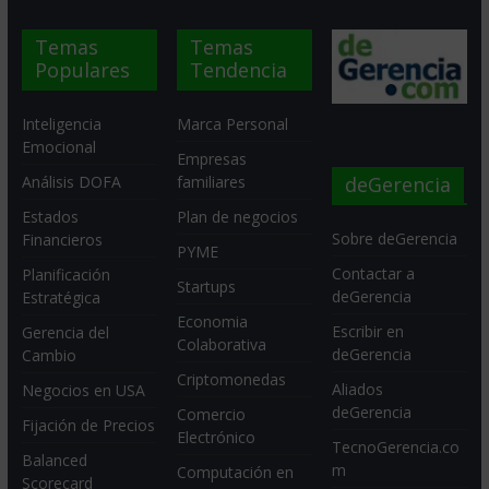
Temas
Temas
Populares
Tendencia
Inteligencia
Marca Personal
Emocional
Empresas
deGerencia
Análisis DOFA
familiares
Estados
Plan de negocios
Sobre deGerencia
Financieros
PYME
Contactar a
Planificación
Startups
deGerencia
Estratégica
Economia
Escribir en
Gerencia del
Colaborativa
deGerencia
Cambio
Criptomonedas
Aliados
Negocios en USA
deGerencia
Comercio
Fijación de Precios
Electrónico
TecnoGerencia.co
Balanced
m
Computación en
Scorecard