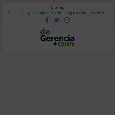
Última:
Stablecoins para empresas: cómo pagar y cobrar en 2026
Despido silencioso: qué es y por qué sale tan caro
IA en selección de personal: cómo auditarla a tiempo
Trabajo forzoso en la cadena de suministro: qué hacer
Mercado hispano de EE. UU.: cómo segmentarlo y venderle