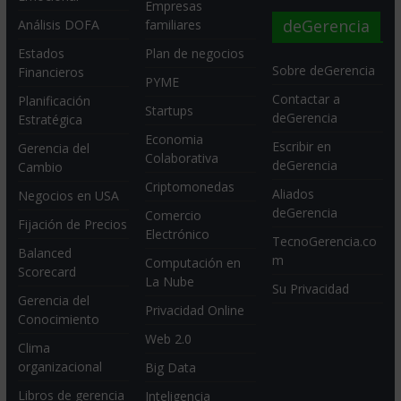
Empresas
deGerencia
Análisis DOFA
familiares
Estados
Plan de negocios
Sobre deGerencia
Financieros
PYME
Contactar a
Planificación
Startups
deGerencia
Estratégica
Economia
Escribir en
Gerencia del
Colaborativa
deGerencia
Cambio
Criptomonedas
Aliados
Negocios en USA
deGerencia
Comercio
Fijación de Precios
Electrónico
TecnoGerencia.co
Balanced
m
Computación en
Scorecard
La Nube
Su Privacidad
Gerencia del
Privacidad Online
Conocimiento
Web 2.0
Clima
organizacional
Big Data
Libros de gerencia
Inteligencia