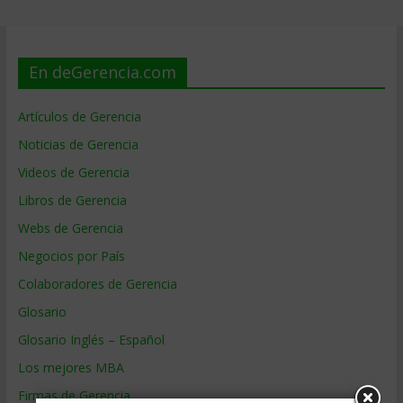
En deGerencia.com
Artículos de Gerencia
Noticias de Gerencia
Videos de Gerencia
Libros de Gerencia
Webs de Gerencia
Negocios por País
Colaboradores de Gerencia
Glosario
Glosario Inglés – Español
Los mejores MBA
Firmas de Gerencia