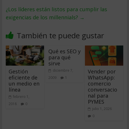
¿Los líderes están listos para cumplir las
exigencias de los millennials?
→
También te puede gustar
Qué es SEO y
para qué
sirve
Gestión
Vender por
diciembre 7,
eficiente de
WhatsApp:
2009
1
un medio en
comercio
línea
conversacio
nal para
febrero 1,
PYMES
2018
0
julio 1, 2026
0