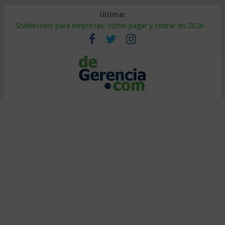
Última:
Stablecoins para empresas: cómo pagar y cobrar en 2026
Despido silencioso: qué es y por qué sale tan caro
IA en selección de personal: cómo auditarla a tiempo
Trabajo forzoso en la cadena de suministro: qué hacer
Mercado hispano de EE. UU.: cómo segmentarlo y venderle