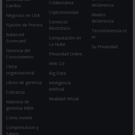
Colaborativa
deGerencia
Cambio
Criptomonedas
Aliados
Negocios en USA
deGerencia
Comercio
Fijación de Precios
Electrónico
TecnoGerencia.co
Balanced
m
Computación en
Scorecard
La Nube
Su Privacidad
Gerencia del
Privacidad Online
Conocimiento
Web 2.0
Clima
organizacional
Big Data
Libros de gerencia
Inteligencia
Artificial
Cobranza
Realidad Virtual
Maestría de
gerencia MBA
Como invertir
Compensacion y
Salario