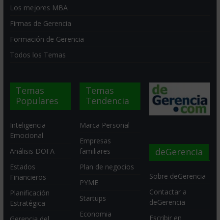
Los mejores MBA
Firmas de Gerencia
Formación de Gerencia
Todos los Temas
Temas
Temas
Populares
Tendencia
Inteligencia
Marca Personal
Emocional
Empresas
deGerencia
Análisis DOFA
familiares
Estados
Plan de negocios
Sobre deGerencia
Financieros
PYME
Contactar a
Planificación
Startups
deGerencia
Estratégica
Economia
Escribir en
Gerencia del