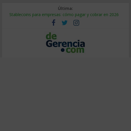
Última:
Stablecoins para empresas: cómo pagar y cobrar en 2026
Despido silencioso: qué es y por qué sale tan caro
IA en selección de personal: cómo auditarla a tiempo
Trabajo forzoso en la cadena de suministro: qué hacer
Mercado hispano de EE. UU.: cómo segmentarlo y venderle