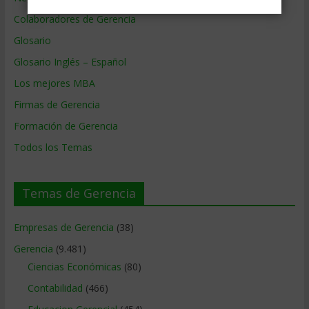
Colaboradores de Gerencia
Glosario
Glosario Inglés – Español
Los mejores MBA
Firmas de Gerencia
Formación de Gerencia
Todos los Temas
Temas de Gerencia
Empresas de Gerencia
(38)
Gerencia
(9.481)
Ciencias Económicas
(80)
Contabilidad
(466)