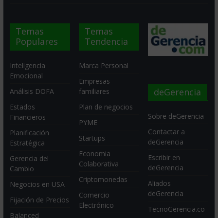
Temas
Temas
Populares
Tendencia
Inteligencia
Marca Personal
Emocional
Empresas
deGerencia
Análisis DOFA
familiares
Estados
Plan de negocios
Sobre deGerencia
Financieros
PYME
Contactar a
Planificación
Startups
deGerencia
Estratégica
Economia
Escribir en
Gerencia del
Colaborativa
deGerencia
Cambio
Criptomonedas
Aliados
Negocios en USA
deGerencia
Comercio
Fijación de Precios
Electrónico
TecnoGerencia.co
Balanced