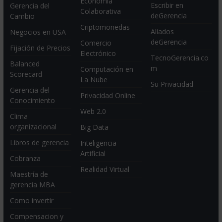
Economia
Escribir en
Gerencia del
Colaborativa
deGerencia
Cambio
Criptomonedas
Aliados
Negocios en USA
deGerencia
Comercio
Fijación de Precios
Electrónico
TecnoGerencia.co
Balanced
m
Computación en
Scorecard
La Nube
Su Privacidad
Gerencia del
Privacidad Online
Conocimiento
Web 2.0
Clima
organizacional
Big Data
Libros de gerencia
Inteligencia
Artificial
Cobranza
Realidad Virtual
Maestría de
gerencia MBA
Como invertir
Compensacion y