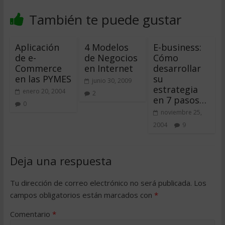
También te puede gustar
Aplicación
4 Modelos
E-business:
de e-
de Negocios
Cómo
Commerce
en Internet
desarrollar
en las PYMES
su
junio 30, 2009
estrategia
enero 20, 2004
2
en 7 pasos…
0
noviembre 25,
2004
9
Deja una respuesta
Tu dirección de correo electrónico no será publicada.
Los
campos obligatorios están marcados con
*
Comentario
*