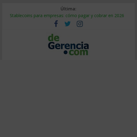
Última:
Stablecoins para empresas: cómo pagar y cobrar en 2026
Despido silencioso: qué es y por qué sale tan caro
IA en selección de personal: cómo auditarla a tiempo
Trabajo forzoso en la cadena de suministro: qué hacer
Mercado hispano de EE. UU.: cómo segmentarlo y venderle