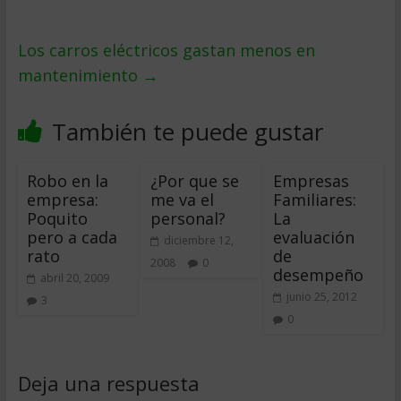
Los carros eléctricos gastan menos en
mantenimiento
→
También te puede gustar
Robo en la
¿Por que se
Empresas
empresa:
me va el
Familiares:
Poquito
personal?
La
pero a cada
evaluación
diciembre 12,
rato
de
2008
0
desempeño
abril 20, 2009
junio 25, 2012
3
0
Deja una respuesta