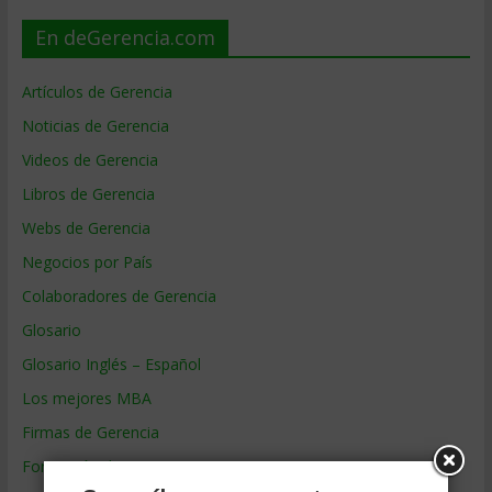
En deGerencia.com
Artículos de Gerencia
Noticias de Gerencia
Videos de Gerencia
Libros de Gerencia
Webs de Gerencia
Negocios por País
Colaboradores de Gerencia
Glosario
Glosario Inglés – Español
Los mejores MBA
Firmas de Gerencia
Formación de Gerencia