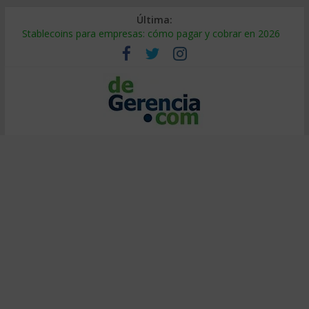
Última:
Stablecoins para empresas: cómo pagar y cobrar en 2026
Despido silencioso: qué es y por qué sale tan caro
IA en selección de personal: cómo auditarla a tiempo
Trabajo forzoso en la cadena de suministro: qué hacer
Mercado hispano de EE. UU.: cómo segmentarlo y venderle