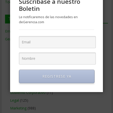
Suscríbase a nuestro
Todos los Temas
Boletin
Le notificaremos de las novedades en
Temas de Gerencia
deGerencia.com
Empresas de Gerencia
(38)
Gerencia
(9.477)
Ciencias Económicas
(80)
Contabilidad
(466)
Educacion Gerencial
(454)
Estrategia Empresarial
(304)
REGISTRESE YA
Finanzas Corporativas
(748)
Gerencia social y ambiental
(223)
Gobierno Corporativo
(11)
Legal
(125)
Marketing
(988)