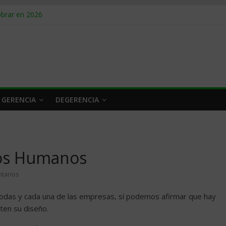
obrar en 2026
n caro
 a tiempo
 qué hacer
rlo y venderle
 GERENCIA
DEGERENCIA
sos Humanos
tarios
todas y cada una de las empresas, sí podemos afirmar que hay
ten su diseño.