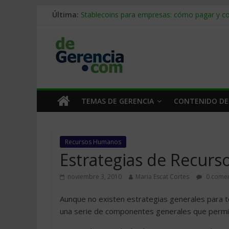
Última:
Stablecoins para empresas: cómo pagar y c
Despido silencioso: qué es y por qué sale ta
IA en selección de personal: cómo auditarla
Trabajo forzoso en la cadena de suministro:
Mercado hispano de EE. UU.: cómo segmenta
TEMAS DE GERENCIA
CONTENIDO DE
Recursos Humanos
Estrategias de Recur
noviembre 3, 2010
Maria Escat Cortes
0 comen
Aunque no existen estrategias generales para 
una serie de componentes generales que permi