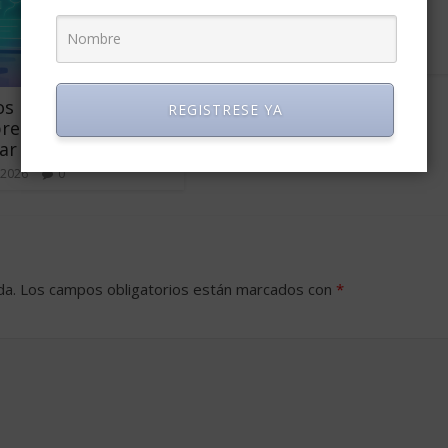
competir en un mercado
global.
marzo 2, 2009
32
s por IA: por qué
REGISTRESE YA
resas vuelven a
ar
 2026
0
da.
Los campos obligatorios están marcados con
*