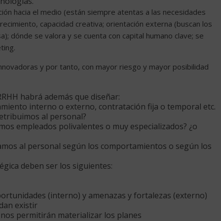
nologías.
ación hacia el medio (están siempre atentas a las necesidades
crecimiento, capacidad creativa; orientación externa (buscan los
a); dónde se valora y se cuenta con capital humano clave; se
ting.
innovadoras y por tanto, con mayor riesgo y mayor posibilidad
e RRHH habrá además que diseñar:
tamiento interno o externo, contratación fija o temporal etc.
retribuimos al personal?
emos empleados polivalentes o muy especializados? ¿o
uamos al personal según los comportamientos o según los
égica deben ser los siguientes:
portunidades (interno) y amenazas y fortalezas (externo)
an existir
 nos permitirán materializar los planes