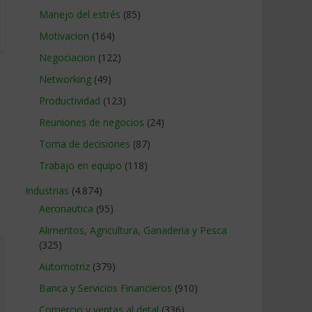
Manejo del estrés
(85)
Motivacion
(164)
Negociacion
(122)
Networking
(49)
Productividad
(123)
Reuniones de negocios
(24)
Toma de decisiones
(87)
Trabajo en equipo
(118)
Industrias
(4.874)
Aeronautica
(95)
Alimentos, Agricultura, Ganaderia y Pesca
(325)
Automotriz
(379)
Banca y Servicios Financieros
(910)
Comercio y ventas al detal
(336)