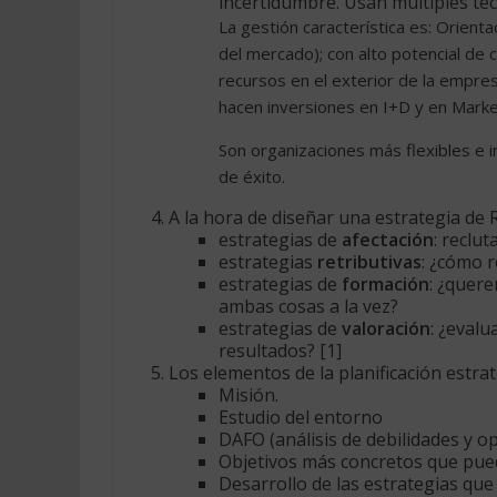
incertidumbre. Usan múltiples tec
La gestión característica es: Orient
del mercado); con alto potencial de 
recursos en el exterior de la empres
hacen inversiones en I+D y en Marke
Son organizaciones más flexibles e 
de éxito.
A la hora de diseñar una estrategia d
estrategias de
afectación
: reclu
estrategias
retributivas
: ¿cómo 
estrategias de
formación
: ¿quer
ambas cosas a la vez?
estrategias de
valoración
: ¿eval
resultados? [1]
Los elementos de la planificación estrat
Misión.
Estudio del entorno
DAFO (análisis de debilidades y o
Objetivos más concretos que pued
Desarrollo de las estrategias que