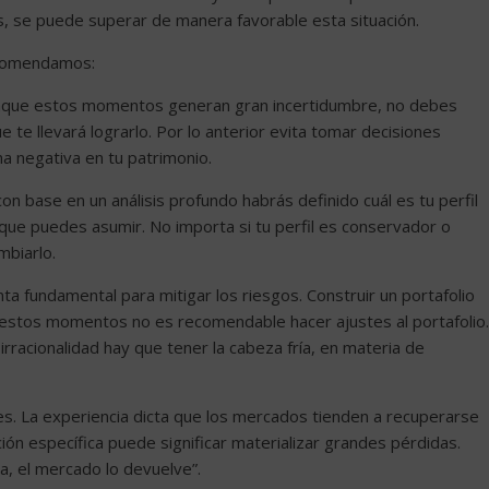
 se puede superar de manera favorable esta situación.
recomendamos:
Aunque estos momentos generan gran incertidumbre, no debes
e te llevará lograrlo. Por lo anterior evita tomar decisiones
ma negativa en tu patrimonio.
on base en un análisis profundo habrás definido cuál es tu perfil
 que puedes asumir. No importa si tu perfil es conservador o
mbiarlo.
enta fundamental para mitigar los riesgos. Construir un portafolio
En estos momentos no es recomendable hacer ajustes al portafolio.
rracionalidad hay que tener la cabeza fría, en materia de
ales. La experiencia dicta que los mercados tienden a recuperarse
ón específica puede significar materializar grandes pérdidas.
, el mercado lo devuelve”.