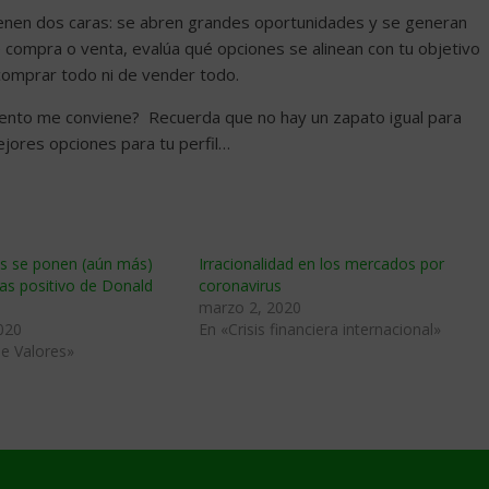
 tienen dos caras: se abren grandes oportunidades y se generan
 compra o venta, evalúa qué opciones se alinean con tu objetivo
comprar todo ni de vender todo.
mento me conviene? Recuerda que no hay un zapato igual para
ejores opciones para tu perfil…
as se ponen (aún más)
Irracionalidad en los mercados por
ras positivo de Donald
coronavirus
marzo 2, 2020
020
En «Crisis financiera internacional»
e Valores»