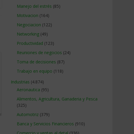
Manejo del estrés
(85)
Motivacion
(164)
Negociacion
(122)
Networking
(49)
Productividad
(123)
Reuniones de negocios
(24)
Toma de decisiones
(87)
Trabajo en equipo
(118)
Industrias
(4.874)
Aeronautica
(95)
Alimentos, Agricultura, Ganaderia y Pesca
(325)
Automotriz
(379)
Banca y Servicios Financieros
(910)
Comercio y ventas al detal
(336)