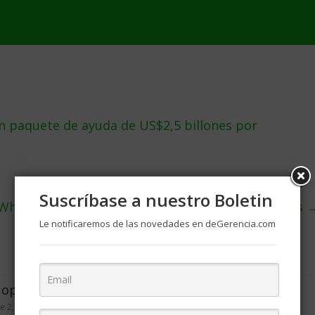
n paquete de ayuda de US$2,5 billones por
Suscríbase a nuestro Boletin
 Whole Foods por condiciones durante coronavirus
Le notificaremos de las novedades en deGerencia.com
u oportunidad
Superación en época de
crisis
e 2, 2008
4