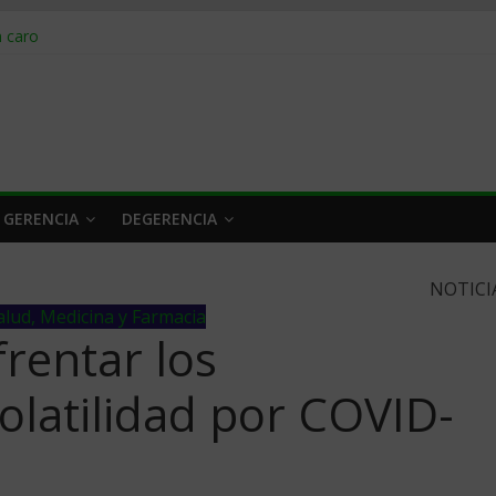
obrar en 2026
n caro
 a tiempo
 qué hacer
rlo y venderle
 GERENCIA
DEGERENCIA
NOTICI
alud, Medicina y Farmacia
rentar los
volatilidad por COVID-