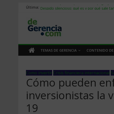
Última:
Stablecoins para empresas: cómo pagar y c
Despido silencioso: qué es y por qué sale ta
IA en selección de personal: cómo auditarla
Trabajo forzoso en la cadena de suministro:
Mercado hispano de EE. UU.: cómo segmenta
TEMAS DE GERENCIA
CONTENIDO DE
Como invertir
Crisis financiera internacional
S
Cómo pueden enf
inversionistas la 
19