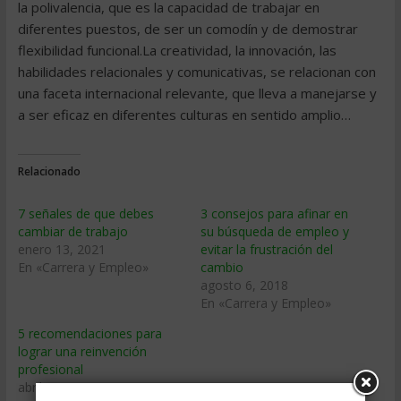
Relacionado
7 señales de que debes
3 consejos para afinar en
cambiar de trabajo
su búsqueda de empleo y
enero 13, 2021
evitar la frustración del
En «Carrera y Empleo»
cambio
agosto 6, 2018
En «Carrera y Empleo»
5 recomendaciones para
lograr una reinvención
profesional
abril 12, 2019