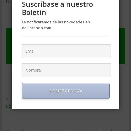
En «Desarrollo Personal»
Suscríbase a nuestro
Boletin
Le notificaremos de las novedades en
deGerencia.com
Ver original en
El Mundo Economia y
Negocios
Publicado el
domingo julio 26, 2015
REGISTRESE YA
←
El 42% de los chilenos se siente satisfecho
con su situación laboral actual