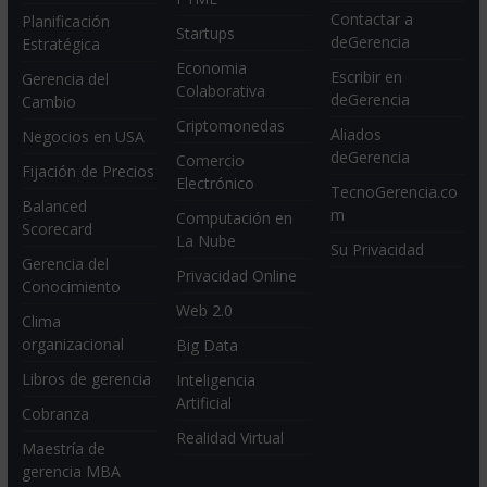
Contactar a
Planificación
Startups
deGerencia
Estratégica
Economia
Escribir en
Gerencia del
Colaborativa
deGerencia
Cambio
Criptomonedas
Aliados
Negocios en USA
deGerencia
Comercio
Fijación de Precios
Electrónico
TecnoGerencia.co
Balanced
m
Computación en
Scorecard
La Nube
Su Privacidad
Gerencia del
Privacidad Online
Conocimiento
Web 2.0
Clima
organizacional
Big Data
Libros de gerencia
Inteligencia
Artificial
Cobranza
Realidad Virtual
Maestría de
gerencia MBA