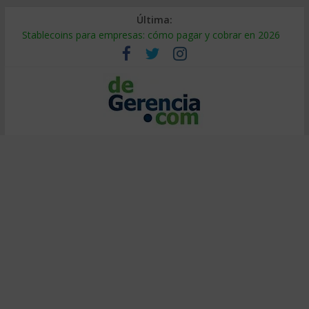
Última:
Stablecoins para empresas: cómo pagar y cobrar en 2026
Despido silencioso: qué es y por qué sale tan caro
IA en selección de personal: cómo auditarla a tiempo
Trabajo forzoso en la cadena de suministro: qué hacer
Mercado hispano de EE. UU.: cómo segmentarlo y venderle