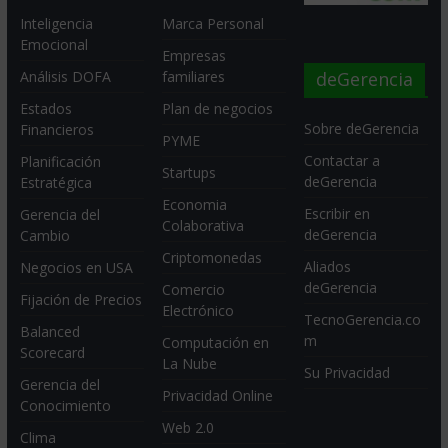
Inteligencia
Marca Personal
Emocional
Empresas
deGerencia
Análisis DOFA
familiares
Estados
Plan de negocios
Sobre deGerencia
Financieros
PYME
Contactar a
Planificación
Startups
deGerencia
Estratégica
Economia
Escribir en
Gerencia del
Colaborativa
deGerencia
Cambio
Criptomonedas
Aliados
Negocios en USA
deGerencia
Comercio
Fijación de Precios
Electrónico
TecnoGerencia.co
Balanced
m
Computación en
Scorecard
La Nube
Su Privacidad
Gerencia del
Privacidad Online
Conocimiento
Web 2.0
Clima