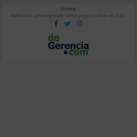
Última:
Stablecoins para empresas: cómo pagar y cobrar en 2026
Despido silencioso: qué es y por qué sale tan caro
IA en selección de personal: cómo auditarla a tiempo
Trabajo forzoso en la cadena de suministro: qué hacer
Mercado hispano de EE. UU.: cómo segmentarlo y venderle