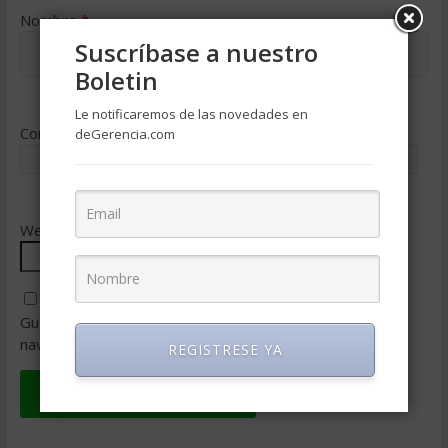
Nombre
*
Suscríbase a nuestro
Boletin
Le notificaremos de las novedades en
Correo electrónico
*
deGerencia.com
Web
Guarda mi nombre, correo electrónico y web en este
navegador para la próxima vez que comente.
REGISTRESE YA