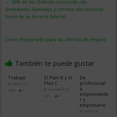
←
56% de los chilenos responde «de
inmediato» llamados y correos electrónicos
fuera de su horario laboral
Cómo Prepararte para las ofertas de empleo
→
También te puede gustar
Trabajo
El Plan B y el
De
Plan C
profesional
febrero 21,
a
noviembre 29,
2008
1
emprendedo
2011
2
r y
empresario
marzo 16,