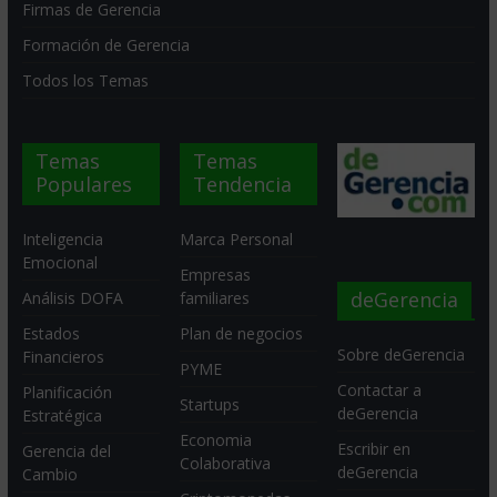
Firmas de Gerencia
Formación de Gerencia
Todos los Temas
Temas
Temas
Populares
Tendencia
Inteligencia
Marca Personal
Emocional
Empresas
deGerencia
Análisis DOFA
familiares
Estados
Plan de negocios
Sobre deGerencia
Financieros
PYME
Contactar a
Planificación
Startups
deGerencia
Estratégica
Economia
Escribir en
Gerencia del
Colaborativa
deGerencia
Cambio