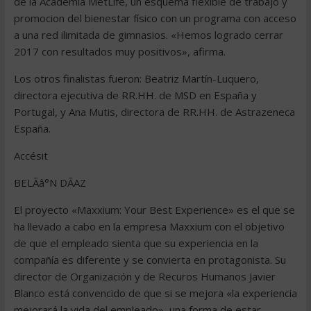
de la Academia MetLife, un esquema flexible de trabajo y
promocion del bienestar físico con un programa con acceso
a una red ilimitada de gimnasios. «Hemos logrado cerrar
2017 con resultados muy positivos», afirma.
Los otros finalistas fueron: Beatriz Martín-Luquero,
directora ejecutiva de RR.HH. de MSD en España y
Portugal, y Ana Mutis, directora de RR.HH. de Astrazeneca
España.
Accésit
BELÃâ°N DÃAZ
El proyecto «Maxxium: Your Best Experience» es el que se
ha llevado a cabo en la empresa Maxxium con el objetivo
de que el empleado sienta que su experiencia en la
compañía es diferente y se convierta en protagonista. Su
director de Organización y de Recuros Humanos Javier
Blanco está convencido de que si se mejora «la experiencia
mejorará la vida del empleado», una forma de estar