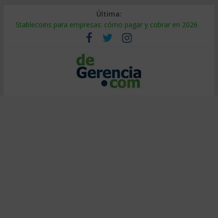
Última:
Stablecoins para empresas: cómo pagar y cobrar en 2026
Despido silencioso: qué es y por qué sale tan caro
IA en selección de personal: cómo auditarla a tiempo
Trabajo forzoso en la cadena de suministro: qué hacer
Mercado hispano de EE. UU.: cómo segmentarlo y venderle