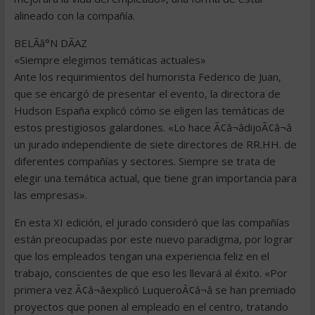
alineado con la compañía.
BELÃâ°N DÃAZ
«Siempre elegimos temáticas actuales»
Ante los requirimientos del humorista Federico de Juan,
que se encargó de presentar el evento, la directora de
Hudson España explicó cómo se eligen las temáticas de
estos prestigiosos galardones. «Lo hace Ã¢â¬âdijoÃ¢â¬â
un jurado independiente de siete directores de RR.HH. de
diferentes compañías y sectores. Siempre se trata de
elegir una temática actual, que tiene gran importancia para
las empresas».
En esta XI edición, el jurado consideró que las compañías
están preocupadas por este nuevo paradigma, por lograr
que los empleados tengan una experiencia feliz en el
trabajo, conscientes de que eso les llevará al éxito. «Por
primera vez Ã¢â¬âexplicó LuqueroÃ¢â¬â se han premiado
proyectos que ponen al empleado en el centro, tratando