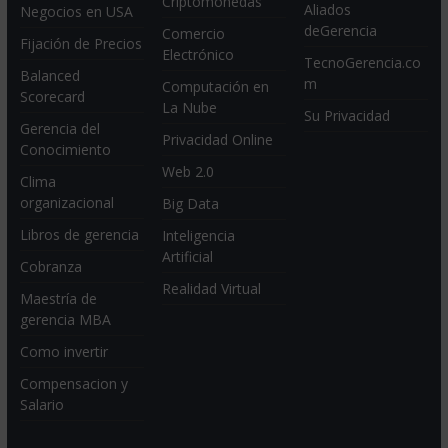
Criptomonedas
Aliados
Negocios en USA
deGerencia
Comercio
Fijación de Precios
Electrónico
TecnoGerencia.co
Balanced
m
Computación en
Scorecard
La Nube
Su Privacidad
Gerencia del
Privacidad Online
Conocimiento
Web 2.0
Clima
organizacional
Big Data
Libros de gerencia
Inteligencia
Artificial
Cobranza
Realidad Virtual
Maestría de
gerencia MBA
Como invertir
Compensacion y
Salario