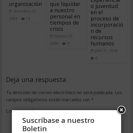
organización
que liquidar
o juventud
a nuestro
en el
diciembre 22,
personal en
proceso de
2004
13
tiempos de
incorporació
crisis
n de
recursos
febrero 27,
humanos
2009
0
julio 31, 2018
0
Deja una respuesta
Tu dirección de correo electrónico no será publicada.
Los
campos obligatorios están marcados con
*
Comentario
*
Suscríbase a nuestro
Boletin