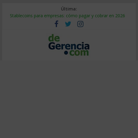
Última:
Stablecoins para empresas: cómo pagar y cobrar en 2026
Despido silencioso: qué es y por qué sale tan caro
IA en selección de personal: cómo auditarla a tiempo
Trabajo forzoso en la cadena de suministro: qué hacer
Mercado hispano de EE. UU.: cómo segmentarlo y venderle