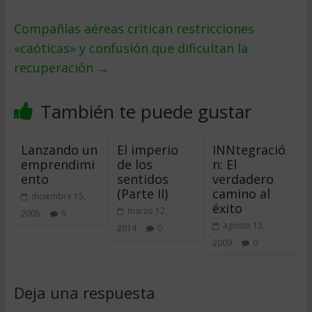
Compañías aéreas critican restricciones
«caóticas» y confusión que dificultan la
recuperación
→
También te puede gustar
Lanzando un
El imperio
INNtegració
emprendimi
de los
n: El
ento
sentidos
verdadero
(Parte II)
camino al
diciembre 15,
éxito
marzo 12,
2005
9
agosto 13,
2014
0
2009
0
Deja una respuesta