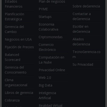
Estados
Plan de negocios
Sobre deGerencia
Financieros
PYME
Contactar a
Planificación
Startups
deGerencia
Estratégica
Economia
Escribir en
Gerencia del
Colaborativa
deGerencia
Cambio
Criptomonedas
Aliados
Negocios en USA
deGerencia
Comercio
Fijación de Precios
Electrónico
TecnoGerencia.co
Balanced
m
Computación en
Scorecard
La Nube
Su Privacidad
Gerencia del
Privacidad Online
Conocimiento
Web 2.0
Clima
organizacional
Big Data
Libros de gerencia
Inteligencia
Artificial
Cobranza
Realidad Virtual