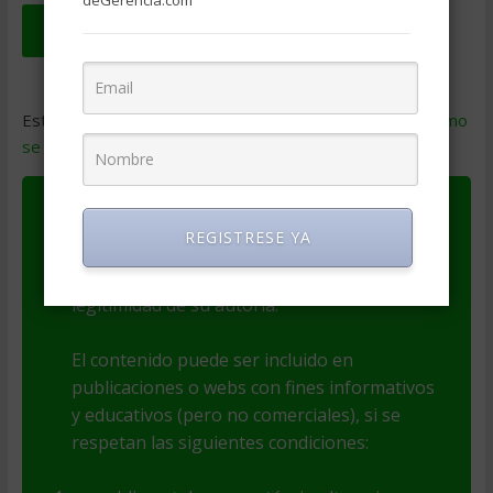
deGerencia.com
Este sitio usa Akismet para reducir el spam.
Aprende cómo
se procesan los datos de tus comentarios
.
Este artículo es Copyright de su autor(a). El
REGISTRESE YA
autor(a) es responsable por el contenido y
las opiniones expresadas, así como de la
legitimidad de su autoría.
El contenido puede ser incluido en
publicaciones o webs con fines informativos
y educativos (pero no comerciales), si se
respetan las siguientes condiciones: