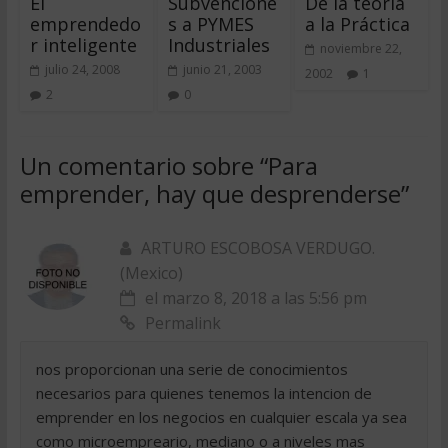
El
Subvencione
De la teoría
emprendedo
s a PYMES
a la Práctica
r inteligente
Industriales
noviembre 22,
julio 24, 2008
junio 21, 2003
2002
1
2
0
Un comentario sobre “
Para
emprender, hay que desprenderse
”
ARTURO ESCOBOSA VERDUGO.
(Mexico)
el marzo 8, 2018 a las 5:56 pm
Permalink
nos proporcionan una serie de conocimientos
necesarios para quienes tenemos la intencion de
emprender en los negocios en cualquier escala ya sea
como microempreario, mediano o a niveles mas