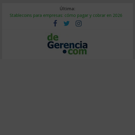
Última:
Stablecoins para empresas: cómo pagar y cobrar en 2026
Despido silencioso: qué es y por qué sale tan caro
IA en selección de personal: cómo auditarla a tiempo
Trabajo forzoso en la cadena de suministro: qué hacer
Mercado hispano de EE. UU.: cómo segmentarlo y venderle