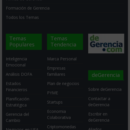
Formación de Gerencia
Todos los Temas
Temas
Temas
Populares
Tendencia
Inteligencia
Marca Personal
Emocional
Empresas
deGerencia
Análisis DOFA
familiares
Estados
Plan de negocios
Sobre deGerencia
Financieros
PYME
Contactar a
Planificación
Startups
deGerencia
Estratégica
Economia
Escribir en
Gerencia del
Colaborativa
deGerencia
Cambio
Criptomonedas
Aliados
Negocios en USA