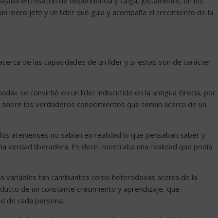
ajaba en relación de dependencia y caiga, justamente, en los
 un mero jefe y un líder que guía y acompaña el crecimiento de la
acerca de las capacidades de un líder y si estas son de carácter
da» se convirtió en un líder indiscutido en la antigua Grecia, por
en sobre los verdaderos conocimientos que tenían acerca de un
los atenienses no sabían en realidad lo que pensaban saber y
a verdad liberadora. Es decir, mostraba una realidad que podía
an variables tan cambiantes como heterodoxas acerca de la
oducto de un constante crecimiento y aprendizaje, que
d de cada persona.