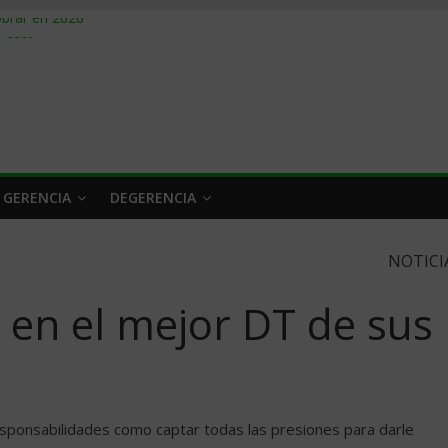
obrar en 2026
n caro
 a tiempo
 qué hacer
rlo y venderle
 GERENCIA
DEGERENCIA
NOTICI
 en el mejor DT de sus
esponsabilidades como captar todas las presiones para darle