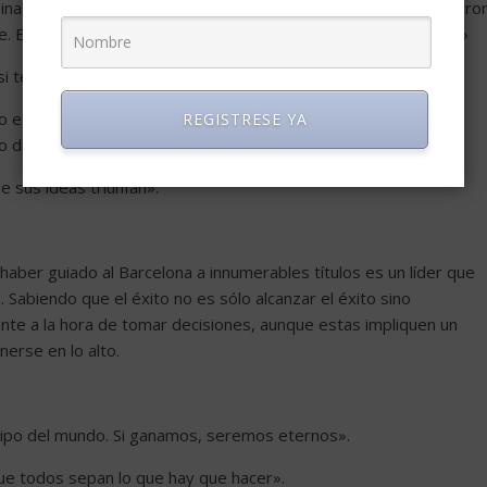
inabarcable. Una cosa que articula mucho con el miedo es el error
 El error es el eje del mejoramiento y propone la autocrítica.»
 si te dedicás a ganar dinero, no te va a dejar jugar.»
eso es más fácil defender que crear. Correr es una decisión de la
REGISTRESE YA
o del talento.»
 sus ideas triunfan».
haber guiado al Barcelona a innumerables títulos es un líder que
 Sabiendo que el éxito no es sólo alcanzar el éxito sino
nte a la hora de tomar decisiones, aunque estas impliquen un
erse en lo alto.
ipo del mundo. Si ganamos, seremos eternos».
que todos sepan lo que hay que hacer».