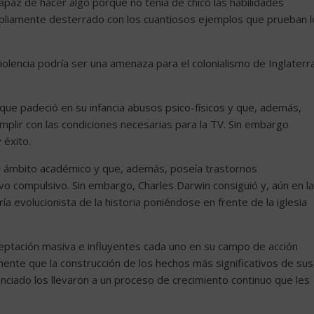
apaz de hacer algo porque no tenía de chico las habilidades
ampliamente desterrado con los cuantiosos ejemplos que prueban l
lencia podría ser una amenaza para el colonialismo de Inglaterra
ue padeció en su infancia abusos psico-físicos y que, además,
plir con las condiciones necesarias para la TV. Sin embargo
 éxito.
l ámbito académico y que, además, poseía trastornos
o compulsivo. Sin embargo, Charles Darwin consiguió y, aún en la
a evolucionista de la historia poniéndose en frente de la iglesia
aceptación masiva e influyentes cada uno en su campo de acción
amente que la construcción de los hechos más significativos de sus
enciado los llevaron a un proceso de crecimiento continuo que les