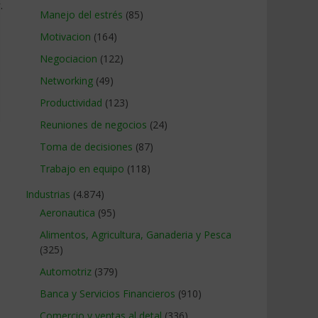
.
Manejo del estrés
(85)
Motivacion
(164)
Negociacion
(122)
Networking
(49)
Productividad
(123)
Reuniones de negocios
(24)
Toma de decisiones
(87)
Trabajo en equipo
(118)
Industrias
(4.874)
Aeronautica
(95)
Alimentos, Agricultura, Ganaderia y Pesca
(325)
Automotriz
(379)
Banca y Servicios Financieros
(910)
Comercio y ventas al detal
(336)