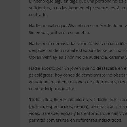
El hecho que alguien diga que una persona no es c
suficientes, o no las tiene en el presente, está 
contrario.
Nadie pensaba que Ghandi con su método de no vio
Sin embargo liberó a su pueblo.
Nadie ponía demasiadas expectativas en una niña q
despidieron de un canal estadounidense por no cum
Oprah Winfrey es sinónimo de audiencia, carisma y
Nadie apostó por un joven que no destacaba en e
psicológicos, hoy conocido como trastorno obsesiv
actualidad, mantiene millones de adeptos a su teorí
como principal opositor.
Todos ellos, líderes absolutos, validados por la 
(política, espectáculos, ciencia), demuestran clar
vidas, las experiencias y los entornos que han viv
permitió convertirse en referentes indiscutidos.