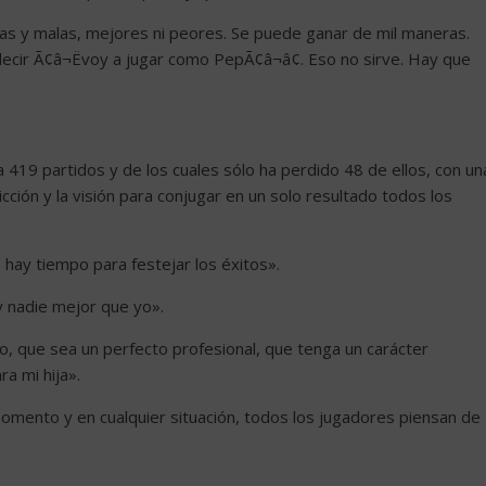
nas y malas, mejores ni peores. Se puede ganar de mil maneras.
cir Ã¢â¬Ëvoy a jugar como PepÃ¢â¬â¢. Eso no sirve. Hay que
 419 partidos y de los cuales sólo ha perdido 48 de ellos, con un
icción y la visión para conjugar en un solo resultado todos los
 hay tiempo para festejar los éxitos».
 nadie mejor que yo».
, que sea un perfecto profesional, que tenga un carácter
a mi hija».
 momento y en cualquier situación, todos los jugadores piensan de