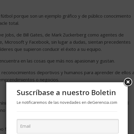
 fútbol porque son un ejemplo gráfico y de público conocimiento
cle total.
e Jobs, de Bill Gates, de Mark Zuckerberg como agentes de
le, Microsoft y Facebook, sin lugar a dudas, sientan precedentes
líderes que supieron conducir el éxito a su equipo.
 encuentra en las cosas que más nos apasionan y gustan.
 reconocimientos deportivos y humanos para aprender de ellos 
e emprendimientos o negocios.
Suscríbase a nuestro Boletin
Le notificaremos de las novedades en deGerencia.com
 mínimo resquicio cada jugada, error u oportunidad para sacar el
sino que admite que cada derrota trae consigo un derrotero de
po funciona mejor con miedo. Pero si el miedo va más allá de lo