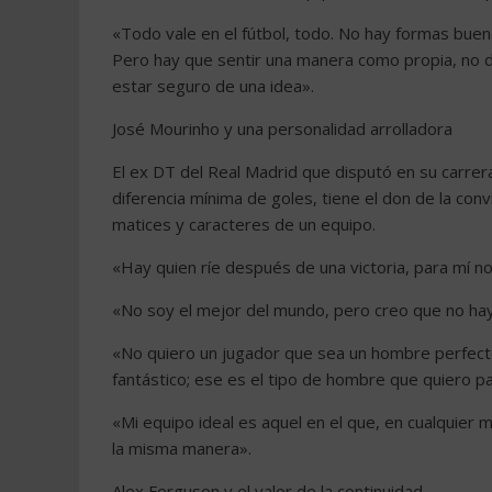
«Todo vale en el fútbol, todo. No hay formas bue
Pero hay que sentir una manera como propia, no de
estar seguro de una idea».
José Mourinho y una personalidad arrolladora
El ex DT del Real Madrid que disputó en su carrera
diferencia mínima de goles, tiene el don de la conv
matices y caracteres de un equipo.
«Hay quien ríe después de una victoria, para mí no
«No soy el mejor del mundo, pero creo que no hay
«No quiero un jugador que sea un hombre perfecto
fantástico; ese es el tipo de hombre que quiero par
«Mi equipo ideal es aquel en el que, en cualquier
la misma manera».
Alex Ferguson y el valor de la continuidad