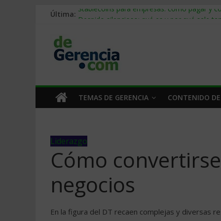
Última:
Stablecoins para empresas: cómo pagar y c
Despido silencioso: qué es y por qué sale ta
IA en selección de personal: cómo auditarla
Trabajo forzoso en la cadena de suministro:
Mercado hispano de EE. UU.: cómo segmenta
TEMAS DE GERENCIA
CONTENIDO DE
Liderazgo
Cómo convertirse
negocios
En la figura del DT recaen complejas y diversas r