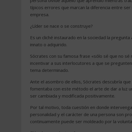
persona olvide aquello que aprendió mientras trab
típicos errores que marcan la diferencia entre ser
empresa.
¿Líder se nace o se construye?
Es un cliché instaurado en la sociedad la pregunta 
innato o adquirido.
Sócrates con su famosa frase «sólo sé que no sé na
incentivar a sus interlocutores a que se pregunt
tema determinado.
Ante el asombro de ellos, Sócrates descubría que 
fomentaba con este método el arte de dar a luz un
ser cambiada y modificada positivamente.
Por tal motivo, toda cuestión en donde interveng
personalidad y el carácter de una persona son pr
continuamente puede ser moldeado por la volunta