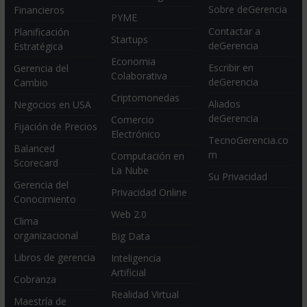
Sobre deGerencia
Financieros
PYME
Contactar a
Planificación
Startups
deGerencia
Estratégica
Economia
Escribir en
Gerencia del
Colaborativa
deGerencia
Cambio
Criptomonedas
Aliados
Negocios en USA
deGerencia
Comercio
Fijación de Precios
Electrónico
TecnoGerencia.co
Balanced
m
Computación en
Scorecard
La Nube
Su Privacidad
Gerencia del
Privacidad Online
Conocimiento
Web 2.0
Clima
organizacional
Big Data
Libros de gerencia
Inteligencia
Artificial
Cobranza
Realidad Virtual
Maestría de