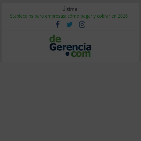
Última:
Stablecoins para empresas: cómo pagar y cobrar en 2026
Despido silencioso: qué es y por qué sale tan caro
IA en selección de personal: cómo auditarla a tiempo
Trabajo forzoso en la cadena de suministro: qué hacer
Mercado hispano de EE. UU.: cómo segmentarlo y venderle