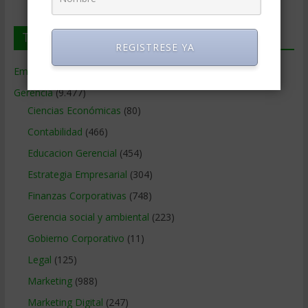
Temas de Gerencia
REGISTRESE YA
Empresas de Gerencia
(38)
Gerencia
(9.477)
Ciencias Económicas
(80)
Contabilidad
(466)
Educacion Gerencial
(454)
Estrategia Empresarial
(304)
Finanzas Corporativas
(748)
Gerencia social y ambiental
(223)
Gobierno Corporativo
(11)
Legal
(125)
Marketing
(988)
Marketing Digital
(247)