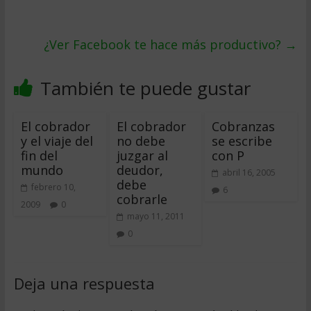
¿Ver Facebook te hace más productivo?
→
También te puede gustar
El cobrador
El cobrador
Cobranzas
y el viaje del
no debe
se escribe
fin del
juzgar al
con P
mundo
deudor,
abril 16, 2005
debe
febrero 10,
6
cobrarle
2009
0
mayo 11, 2011
0
Deja una respuesta