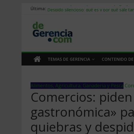
Última:
Stablecoins para empresas: cómo pagar y c
Despido silencioso: qué es y por qué sale ta
IA en selección de personal: cómo auditarla
Trabajo forzoso en la cadena de suministro:
Mercado hispano de EE. UU.: cómo segmenta
TEMAS DE GERENCIA
CONTENIDO DE
Alimentos, Agricultura, Ganaderia y Pesca
Cor
Comercios: piden
gastronómica» par
quiebras y despi