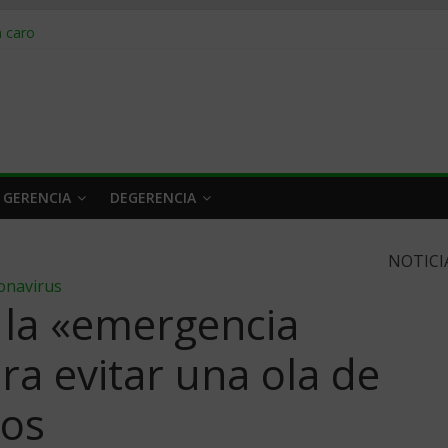
obrar en 2026
n caro
 a tiempo
 qué hacer
rlo y venderle
 GERENCIA
DEGERENCIA
NOTICI
onavirus
 la «emergencia
a evitar una ola de
dos