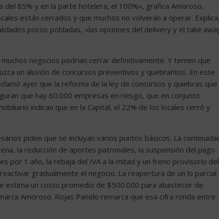
 del 85% y en la parte hotelera, el 100%», grafica Amoroso.
cales están cerrados y que muchos no volverán a operar. Explica
lidades pocos pobladas, «las opciones del delivery y el take awa
l, muchos negocios podrían cerrar definitivamente. Y temen que
duzca un aluvión de concursos preventivos y quebrantos. En este
eclamó ayer que la reforma de la ley de concursos y quiebras que
seguran que hay 60.000 empresas en riesgo, que en conjunto
iliario indican que en la Capital, el 22% de los locales cerró y
arios piden que se incluyan varios puntos básicos. La continuida
tena, la reducción de aportes patronales, la suspensión del pago
s por 1 año, la rebaja del IVA a la mitad y un freno provisorio del
activar gradualmente el negocio. La reapertura de un lo parcial
Se estima un costo promedio de $500.000 para abastecer de
emarca Amoroso. Rojas Panelo remarca que esa cifra ronda entre