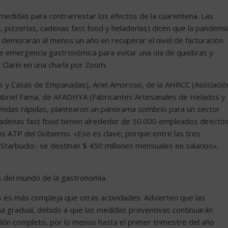
edidas para contrarrestar los efectos de la cuarentena. Las
, pizzerías, cadenas fast food y heladerías) dicen que la pandemi
 demorarán al menos un año en recuperar el nivel de facturación
 de emergencia gastronómica para evitar una ola de quiebras y
Clarín en una charla por Zoom.
s y Casas de Empanadas), Ariel Amoroso, de la AHRCC (Asociació
Gabriel Fama, de AFADHYA (Fabricantes Artesanales de Helados y
omidas rápidas, plantearon un panorama sombrío para un sector
s cadenas fast food tienen alrededor de 50.000 empleados directos
s ATP del Gobierno. «Eso es clave, porque entre las tres
tarbucks- se destinan $ 450 millones mensuales en salarios»,
s del mundo de la gastronomía.
us es más compleja que otras actividades. Advierten que las
rma gradual, debido a que las medidas preventivas continuarán
lón completo, por lo menos hasta el primer trimestre del año