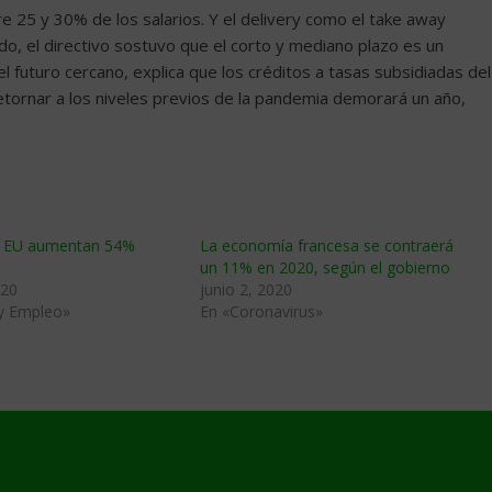
e 25 y 30% de los salarios. Y el delivery como el take away
do, el directivo sostuvo que el corto y mediano plazo es un
 futuro cercano, explica que los créditos a tasas subsidiadas del
retornar a los niveles previos de la pandemia demorará un año,
n EU aumentan 54%
La economía francesa se contraerá
un 11% en 2020, según el gobierno
020
junio 2, 2020
 y Empleo»
En «Coronavirus»