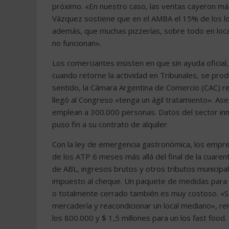
próximo. «En nuestro caso, las ventas cayeron más
Vázquez sostiene que en el AMBA el 15% de los lo
además, que muchas pizzerías, sobre todo en loca
no funcionan».
Los comerciantes insisten en que sin ayuda oficia
cuando retorne la actividad en Tribunales, se pro
sentido, la Cámara Argentina de Comercio (CAC) r
llegó al Congreso «tenga un ágil tratamiento». A
emplean a 300.000 personas. Datos del sector inmob
puso fin a su contrato de alquiler.
Con la ley de emergencia gastronómica, los empres
de los ATP 6 meses más allá del final de la cuaren
de ABL, ingresos brutos y otros tributos municipale
impuesto al cheque. Un paquete de medidas para re
o totalmente cerrado también es muy costoso. «
mercadería y reacondicionar un local mediano», r
los 800.000 y $ 1,5 millones para un los fast food.