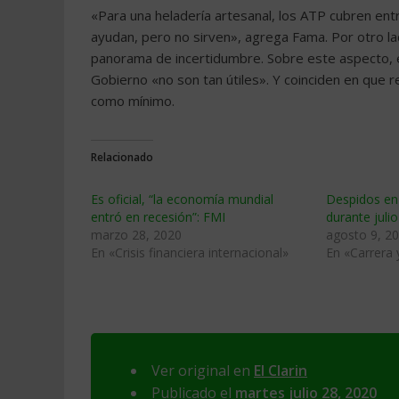
«Para una heladería artesanal, los ATP cubren entr
ayudan, pero no sirven», agrega Fama. Por otro la
panorama de incertidumbre. Sobre este aspecto, el
Gobierno «no son tan útiles». Y coinciden en que 
como mínimo.
Relacionado
Es oficial, “la economía mundial
Despidos e
entró en recesión”: FMI
durante julio
marzo 28, 2020
agosto 9, 2
En «Crisis financiera internacional»
En «Carrera
Ver original en
El Clarin
Publicado el
martes julio 28, 2020