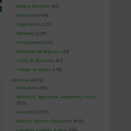
Manejo del estrés
(85)
Motivacion
(164)
Negociacion
(122)
Networking
(49)
Productividad
(123)
Reuniones de negocios
(24)
Toma de decisiones
(87)
Trabajo en equipo
(118)
Industrias
(4.874)
Aeronautica
(95)
Alimentos, Agricultura, Ganaderia y Pesca
(325)
Automotriz
(379)
Banca y Servicios Financieros
(910)
Comercio y ventas al detal
(336)