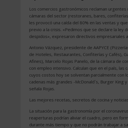
Los comercios gastronómicos reclaman urgentes m
cámaras del sector (restoranes, bares, confiterías
les provocó una caída del 80% en las ventas y que
previo a la crisis. «Pedimos que se declare la ley
despidos», expresaron directivos empresariales a 
Antonio Vázquez, presidente de AAPYCE (Pizzería
de Hoteles, Restaurantes, Confiterías y Cafés), 
Afines), Marcelo Rojas Panelo, de la cámara de c
con empleo intensivo. Calculan que en el país, la
cuyos costos hoy se solventan parcialmente con lo
cadenas más grandes -McDonald´s, Burger King y S
señala Rojas.
Las mejores recetas, secretos de cocina y noticia
La situación para la gastronomía por el coronavir
reaperturas podrían aliviar el cuadro, pero en fo
durante más tiempo y que no podrán trabajar a sa