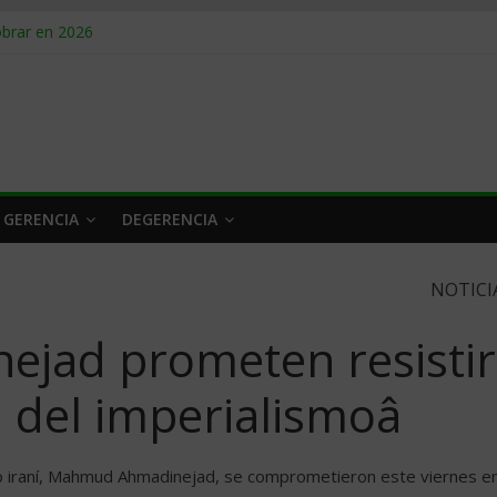
obrar en 2026
n caro
 a tiempo
 qué hacer
rlo y venderle
 GERENCIA
DEGERENCIA
NOTICI
ejad prometen resistir
n del imperialismoâ
o iraní, Mahmud Ahmadinejad, se comprometieron este viernes e