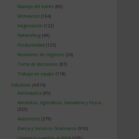
Manejo del estrés
(85)
Motivacion
(164)
Negociacion
(122)
Networking
(49)
Productividad
(123)
Reuniones de negocios
(24)
Toma de decisiones
(87)
Trabajo en equipo
(118)
Industrias
(4.874)
Aeronautica
(95)
Alimentos, Agricultura, Ganaderia y Pesca
(325)
Automotriz
(379)
Banca y Servicios Financieros
(910)
Comercio y ventas al detal
(336)