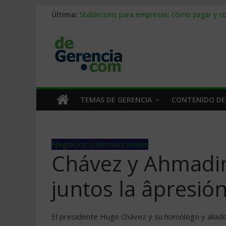
Última:
Stablecoins para empresas: cómo pagar y c
Despido silencioso: qué es y por qué sale ta
IA en selección de personal: cómo auditarla
Trabajo forzoso en la cadena de suministro:
Mercado hispano de EE. UU.: cómo segmenta
TEMAS DE GERENCIA
CONTENIDO DE
Negocios Internacionales
Chávez y Ahmadin
juntos la âpresió
El presidente Hugo Chávez y su homólogo y aliad