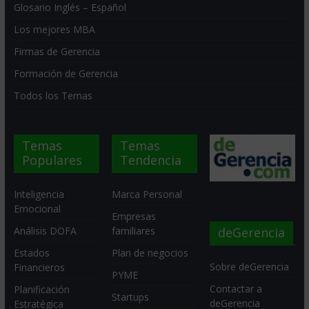
Glosario Inglés – Español
Los mejores MBA
Firmas de Gerencia
Formación de Gerencia
Todos los Temas
Temas
Temas
Populares
Tendencia
Inteligencia
Marca Personal
Emocional
Empresas
deGerencia
Análisis DOFA
familiares
Estados
Plan de negocios
Sobre deGerencia
Financieros
PYME
Contactar a
Planificación
Startups
deGerencia
Estratégica