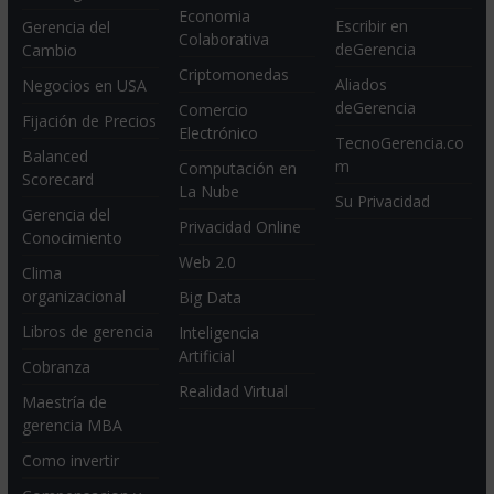
Economia
Escribir en
Gerencia del
Colaborativa
deGerencia
Cambio
Criptomonedas
Aliados
Negocios en USA
deGerencia
Comercio
Fijación de Precios
Electrónico
TecnoGerencia.co
Balanced
m
Computación en
Scorecard
La Nube
Su Privacidad
Gerencia del
Privacidad Online
Conocimiento
Web 2.0
Clima
organizacional
Big Data
Libros de gerencia
Inteligencia
Artificial
Cobranza
Realidad Virtual
Maestría de
gerencia MBA
Como invertir