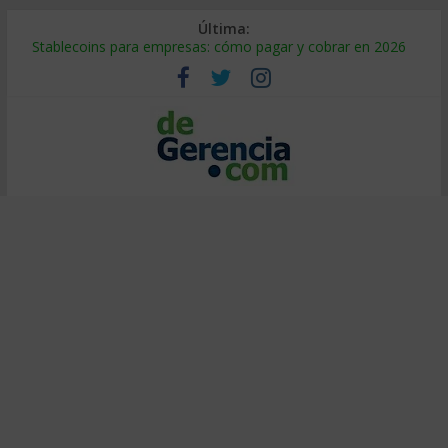
Última:
Stablecoins para empresas: cómo pagar y cobrar en 2026
Despido silencioso: qué es y por qué sale tan caro
IA en selección de personal: cómo auditarla a tiempo
Trabajo forzoso en la cadena de suministro: qué hacer
Mercado hispano de EE. UU.: cómo segmentarlo y venderle