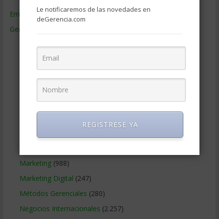
Le notificaremos de las novedades en
Empresas de Gerencia
(38)
deGerencia.com
Gerencia
(9.477)
Ciencias Económicas
(80)
Contabilidad
(466)
Educacion Gerencial
(454)
Estrategia Empresarial
(304)
Finanzas Corporativas
(748)
Gerencia social y ambiental
(223)
REGISTRESE YA
Gobierno Corporativo
(11)
Legal
(125)
Marketing
(988)
Marketing Digital
(247)
Métodos Gerenciales
(280)
Negocios Internacionales
(2.257)